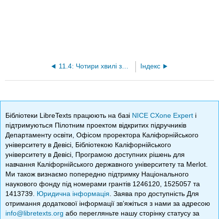
11.4: Чотири хвилі змішування
Індекс
Бібліотеки LibreTexts працюють на базі
NICE CXone Expert
і
підтримуються Пілотним проектом відкритих підручників
Департаменту освіти, Офісом проректора Каліфорнійського
університету в Девісі, Бібліотекою Каліфорнійського
університету в Девісі, Програмою доступних рішень для
навчання Каліфорнійського державного університету та Merlot.
Ми також визнаємо попередню підтримку Національного
наукового фонду під номерами грантів 1246120, 1525057 та
1413739.
Юридична інформація
. Заява про доступність Для
отримання додаткової інформації зв’яжіться з нами за адресою
info@libretexts.org
або перегляньте нашу сторінку статусу за