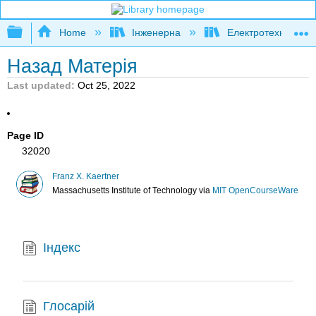
Expand/collapse global hierarchy
Home
Інженерна
Електротехніка
Назад Матерія
Last updated
Oct 25, 2022
Page ID
32020
Franz X. Kaertner
Massachusetts Institute of Technology
via
MIT OpenCourseWare
Індекс
Глосарій