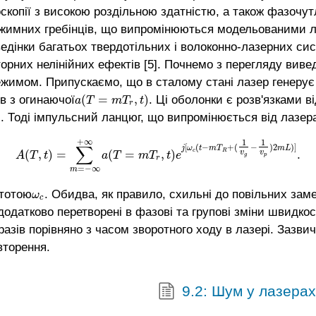
оскопії з високою роздільною здатністю, а також фазочут
жимних гребінців, що випромінюються модельованими л
дінки багатьох твердотільних і волоконно-лазерних систе
рних нелінійних ефектів [5]. Почнемо з перегляду виве
ежимом. Припускаємо, що в сталому стані лазер генерує
(
=
,
)
в з огинаючої
. Ці оболонки є розв'язками в
a
(
T
=
m
T
r
,
t
)
a
T
m
T
t
r
. Тоді імпульсний ланцюг, що випромінюється від лазер
+
∞
1
1
∑
[
(
−
+
(
−
)
2
)
]
j
ω
t
m
T
m
L
(
,
)
=
(
=
,
)
.
c
R
v
v
A
(
T
,
t
)
=
∑
m
=
−
∞
+
∞
a
(
T
=
m
T
r
,
t
)
e
j
[
ω
c
(
t
−
m
T
R
+
(
1
v
g
−
1
v
p
)
2
m
L
A
T
t
a
T
m
T
t
e
g
p
r
=
−
∞
m
тотою
. Обидва, як правило, схильні до повільних замет
ω
c
ω
c
одатково перетворені в фазові та групові зміни швидкост
азів порівняно з часом зворотного ходу в лазері. Заз
вторення.
9.2: Шум у лазера