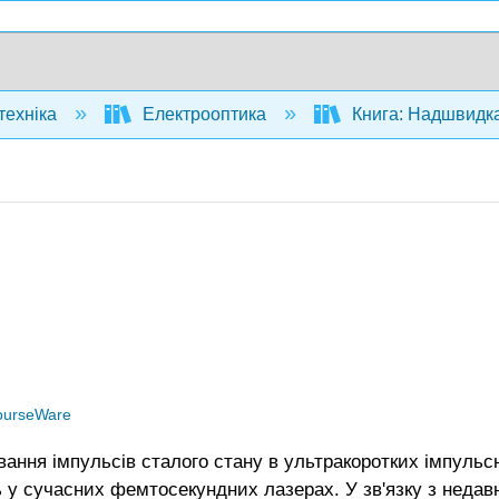
техніка
Електрооптика
Книга: Надшвидка
ourseWare
ання імпульсів сталого стану в ультракоротких імпуль
у сучасних фемтосекундних лазерах. У зв'язку з недав