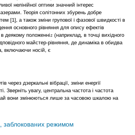
ливої нелінійної оптики значний інтерес
азерами. Теорія солітонних збурень добре
м [1], а також зміни групової і фазової швидкості в
дення основного рівняння для опису ефектів
 в деякому положенні
(наприклад, в точці вихідного
z
z
ідповідного майстер-рівняння, де динаміка в обидва
а, включаючи носій, є
)
]
.
ів через дзеркальні вібрації, зміни енергії
і. Зверніть увагу, центральна частота і частота
вичай вони змінюються лише за часовою шкалою на
х, заблокованих режимом