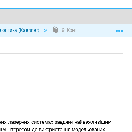
Exp
 оптика (Kaertner)
9: Контроль шуму та частоти
сних лазерних системах завдяки найважливішим
нім інтересом до використання модельованих