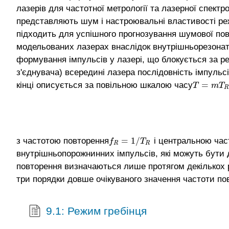
лазерів для частотної метрології та лазерної спектр
представляють шум і настроювальні властивості ре
підходить для успішного прогнозування шумової пове
модельованих лазерах внаслідок внутрішньорезонато
формування імпульсів у лазері, що блокується за р
з'єднувача) всередині лазера послідовність імпульсі
=
кінці описується за повільною шкалою часу
T
=
m
T
R
T
m
T
R
=
1
/
з частотою повторення
і центральною час
f
R
=
1
/
T
R
f
T
R
R
внутрішньопорожнинних імпульсів, які можуть бути д
повторення визначаються лише протягом декількох р
три порядки довше очікуваного значення частоти по
9.1: Режим гребінця