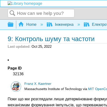
Search
Expand/collapse global hierarchy
Home
Інженерна
Електро
9: Контроль шуму та частоти
Last updated
Oct 25, 2022
Page ID
32136
Franz X. Kaertner
Massachusetts Institute of Technology
via
MIT OpenC
Поки що ми розглядали лише детерміноване формув
механізмам формування імпульсів, що переважають 