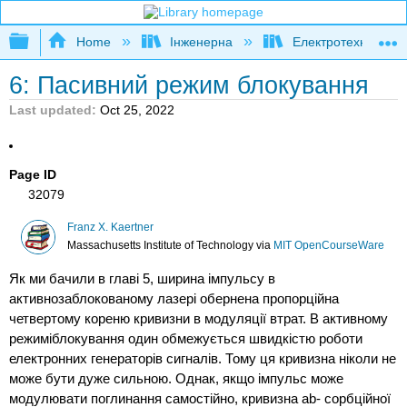
Expand/collapse global hierarchy
Home
Інженерна
Електротехніка
6: Пасивний режим блокування
Last updated
Oct 25, 2022
Page ID
32079
Franz X. Kaertner
Massachusetts Institute of Technology
via
MIT OpenCourseWare
Як ми бачили в главі 5, ширина імпульсу в
активнозаблокованому лазері обернена пропорційна
четвертому кореню кривизни в модуляції втрат. В активному
режиміблокування один обмежується швидкістю роботи
електронних генераторів сигналів. Тому ця кривизна ніколи не
може бути дуже сильною. Однак, якщо імпульс може
модулювати поглинання самостійно, кривизна ab- сорбційної