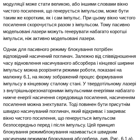
модуляції може стати великою, або іншими словами вікно
чистого посилення, що генерується імпульсом, може бути
таким же коротким, як і сам імпульс. При цьому вікно чистого
посилення скорочується разом з імпульсом. Тому пасивно
модельовані лазери можуть генерувати набагато коротші
імпульси, ніж активно модельовані лазери.
Однак для пасивного режиму блокування потрібен
відповідний насичений поглинач. Залежно від співвідношення
часу відновлення насичуваного абсорбера і кінцевої ширини
імпульсу можна розрізняти режими роботи, показані на
малюнку 6.1, на якому зображений процес формування
імпульсу в кінцевому сталому стані. У твердотільному лазері
з внутрішньорезонаторними імпульсними енергіями набагато
нижче енергії насичення середовища посилення, насиченням
посилення можна знехтувати. Тоді повинен бути присутнім
швидко насичуваний поглинач, який відкриває і закриває
вікно чистого посилення, що генерується імпульсом
безпосередньо перед і після імпульсу. Цей принцип
блокування режимблокування називається швидким
насиченим режимом блокування абсорбера, див. Рис. 6.1 а).