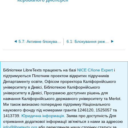
5.7: Активне блокування режиму з розстроюванням
6.1: Блокування режиму повільного насиченого поглинача
Бібліотеки LibreTexts працюють на базі
NICE CXone Expert
і
підтримуються Пілотним проектом відкритих підручників
Департаменту освіти, Офісом проректора Каліфорнійського
університету в Девісі, Бібліотекою Каліфорнійського
університету в Девісі, Програмою доступних рішень для
навчання Каліфорнійського державного університету та Merlot.
Ми також визнаємо попередню підтримку Національного
наукового фонду під номерами грантів 1246120, 1525057 та
1413739.
Юридична інформація
. Заява про доступність Для
отримання додаткової інформації зв’яжіться з нами за адресою
info@libretexts.org
або перегляньте нашу сторінку статусу за