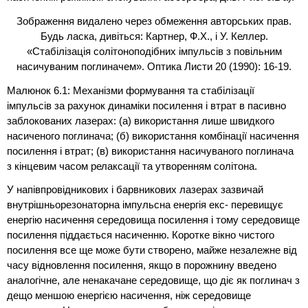
Зображення видалено через обмеження авторських прав.
Будь ласка, дивіться: Картнер, Ф.Х., і У. Келлер.
«Стабілізація солітоноподібних імпульсів з повільним
насичуваним поглиначем». Оптика Листи 20 (1990): 16-19.
Малюнок 6.1: Механізми формування та стабілізації
імпульсів за рахунок динаміки посилення і втрат в пасивно
заблокованих лазерах: (а) використання лише швидкого
насиченого поглинача; (б) використання комбінації насичення
посилення і втрат; (в) використання насичуваного поглинача
з кінцевим часом релаксації та утворенням солітона.
У напівпровідникових і барвникових лазерах зазвичай
внутрішньорезонаторна імпульсна енергія екс- перевищує
енергію насичення середовища посилення і тому середовище
посилення піддається насиченню. Коротке вікно чистого
посилення все ще може бути створено, майже незалежне від
часу відновлення посилення, якщо в порожнину введено
аналогічне, але ненакачане середовище, що діє як поглинач з
дещо меншою енергією насичення, ніж середовище