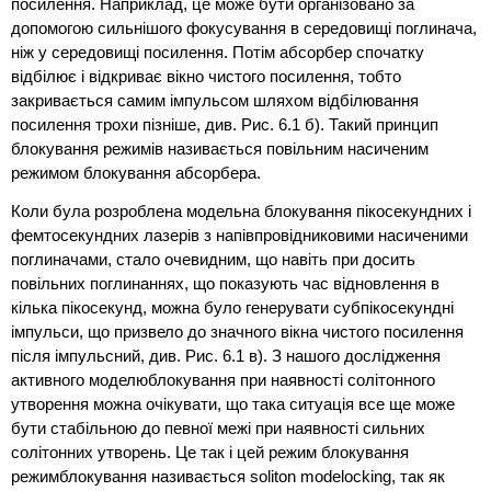
посилення. Наприклад, це може бути організовано за
допомогою сильнішого фокусування в середовищі поглинача,
ніж у середовищі посилення. Потім абсорбер спочатку
відбілює і відкриває вікно чистого посилення, тобто
закривається самим імпульсом шляхом відбілювання
посилення трохи пізніше, див. Рис. 6.1 б). Такий принцип
блокування режимів називається повільним насиченим
режимом блокування абсорбера.
Коли була розроблена модельна блокування пікосекундних і
фемтосекундних лазерів з напівпровідниковими насиченими
поглиначами, стало очевидним, що навіть при досить
повільних поглинаннях, що показують час відновлення в
кілька пікосекунд, можна було генерувати субпікосекундні
імпульси, що призвело до значного вікна чистого посилення
після імпульсний, див. Рис. 6.1 в). З нашого дослідження
активного моделюблокування при наявності солітонного
утворення можна очікувати, що така ситуація все ще може
бути стабільною до певної межі при наявності сильних
солітонних утворень. Це так і цей режим блокування
режимблокування називається soliton modelocking, так як