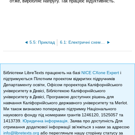
отже, виробляє напругу. Так працює індуктивність.
5.5: Приклад
6.1: Електричні схеми та закони Кірхофа
Бібліотеки LibreTexts працюють на базі
NICE CXone Expert
і
підтримуються Пілотним проектом відкритих підручників
Департаменту освіти, Офісом проректора Каліфорнійського
університету в Девісі, Бібліотекою Каліфорнійського
університету в Девісі, Програмою доступних рішень для
навчання Каліфорнійського державного університету та Merlot.
Ми також визнаємо попередню підтримку Національного
наукового фонду під номерами грантів 1246120, 1525057 та
1413739.
Юридична інформація
. Заява про доступність Для
отримання додаткової інформації зв’яжіться з нами за адресою
info@libretexts.org
або перегляньте нашу сторінку статусу за