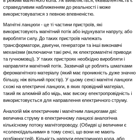
в режимі магнітного кола. Як виявляється, еквівалентність є
справедливим наближенням до реальності і може
використовуватися з певною впевненістю.
Магнітні ланцюги - це ті частини пристроїв, які
використовують магнітний потік або індукувати напругу, або
виробляти силу. До таких пристроїв належать
трансформатори, двигуни, генератори та інші виконавчі
механізми (включаючи такі речі, як електромагнітні приводи
та гучномовці). У таких пристроях необхідно виробляти і
направляти магнітний потік. Зазвичай це роблять шматками
феромагнітного матеріалу (який має проникність дуже значно
більшу, ніж вільний простір). У цьому сенсі магнітні ланцюги
схожі на електричні ланцюги, в яких провідний матеріал,
такий як алюміній або мідь, має високу електропровідність і
використовується для направлення електричного струму.
Аналогій між електричним і магнітним ланцюгами дві:
величина струму в електричному ланцюзі аналогічна
кількісному потоку магнітопроводу. (Обидві ці величини є
«соленоїдальними» в тому сенсі, що вони не мають
розбіжностей). Кількість напруги електричного кола, або