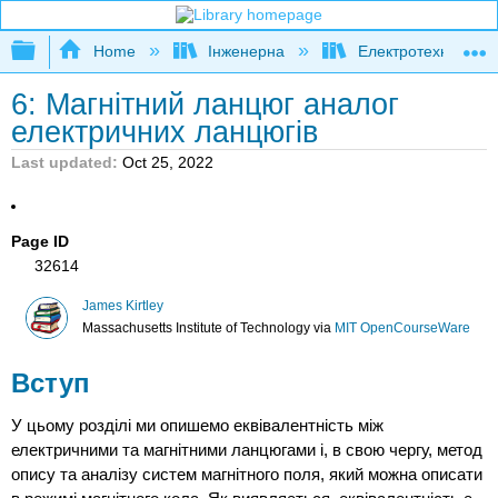
Expand/collapse global hierarchy
Home
Інженерна
Електротехніка
6: Магнітний ланцюг аналог
електричних ланцюгів
Last updated
Oct 25, 2022
Page ID
32614
James Kirtley
Massachusetts Institute of Technology
via
MIT OpenCourseWare
Вступ
У цьому розділі ми опишемо еквівалентність між
електричними та магнітними ланцюгами і, в свою чергу, метод
опису та аналізу систем магнітного поля, який можна описати