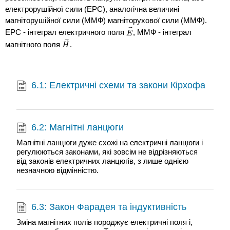
електрорушійної сили (ЕРС), аналогічна величині
магніторушійної сили (ММФ) магніторухової сили (ММФ).
⃗
ЕРС - інтеграл електричного поля
, ММФ - інтеграл
E
→
E
⃗
магнітного поля
.
H
→
H
6.1: Електричні схеми та закони Кірхофа
6.2: Магнітні ланцюги
Магнітні ланцюги дуже схожі на електричні ланцюги і
регулюються законами, які зовсім не відрізняються
від законів електричних ланцюгів, з лише однією
незначною відмінністю.
6.3: Закон Фарадея та індуктивність
Зміна магнітних полів породжує електричні поля і,