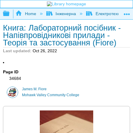
Expand/collapse global hierarchy
Home
Інженерна
Електротехніка
Книга: Лабораторний посібник -
Напівпровідникові прилади -
Теорія та застосування (Fiore)
Last updated
Oct 26, 2022
Page ID
34684
James M. Fiore
Mohawk Valley Community College