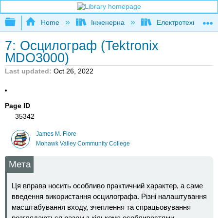
Expand/collapse global hierarchy
Home
Інженерна
Електротехніка
7: Осцилограф (Tektronix
MDO3000)
Last updated
Oct 26, 2022
Page ID
35342
James M. Fiore
Mohawk Valley Community College
Мета
Ця вправа носить особливо практичний характер, а саме
введення використання осцилографа. Різні налаштування
масштабування входу, зчеплення та спрацьовування
розглядаються разом з кількома особливостями