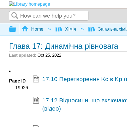
Search
Expand/collapse global hierarchy
Home
Хімія
Загальна хім
Глава 17: Динамічна рівновага
Last updated
Oct 25, 2022
17.10 Перетворення Kc в Kp (
Page ID
19926
17.12 Відносини, що включаю
(відео)