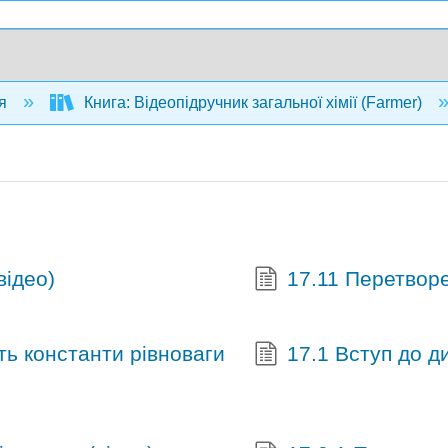
ія
Книга: Відеопідручник загальної хімії (Farmer)
відео)
17.11 Перетворе
ть константи рівноваги
17.1 Вступ до д