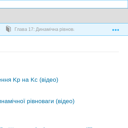
Exp
Глава 17: Динамічна рівновага
ння Kp на Kc (відео)
инамічної рівноваги (відео)