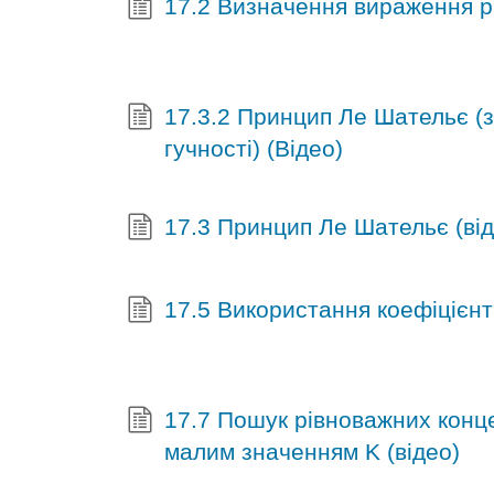
17.2 Визначення вираження рі
17.3.2 Принцип Ле Шательє (з
гучності) (Відео)
17.3 Принцип Ле Шательє (від
17.5 Використання коефіцієнта
17.7 Пошук рівноважних конце
малим значенням K (відео)