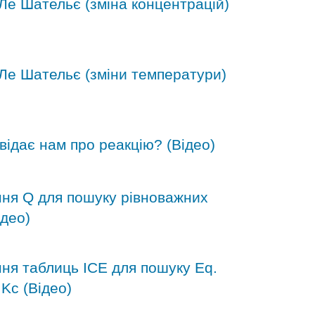
Ле Шательє (зміна концентрацій)
 Ле Шательє (зміни температури)
відає нам про реакцію? (Відео)
ння Q для пошуку рівноважних
ідео)
ня таблиць ICE для пошуку Eq.
 Kc (Відео)