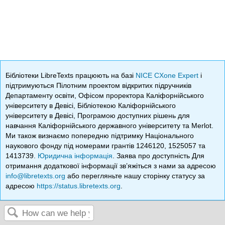
Бібліотеки LibreTexts працюють на базі
NICE CXone Expert
і
підтримуються Пілотним проектом відкритих підручників
Департаменту освіти, Офісом проректора Каліфорнійського
університету в Девісі, Бібліотекою Каліфорнійського
університету в Девісі, Програмою доступних рішень для
навчання Каліфорнійського державного університету та Merlot.
Ми також визнаємо попередню підтримку Національного
наукового фонду під номерами грантів 1246120, 1525057 та
1413739.
Юридична інформація
. Заява про доступність Для
отримання додаткової інформації зв’яжіться з нами за адресою
info@libretexts.org
або перегляньте нашу сторінку статусу за
адресою
https://status.libretexts.org
.