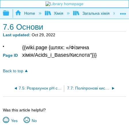
Expand/collapse global hierarchy
Home
Хімія
Загальна хімія
7.6 Основи
Last updated
Oct 29, 2022
{{wiki.page {шлях: «/Фізична
хімія/Acids_і_Bases/Кислота"}}}
Page ID
Back to top
7.5: Розрахунок рН слабких розчинів кислот
7.7: Поліпронові кислоти
Was this article helpful?
Yes
No