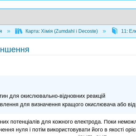
ія
Карта: Хімія (Zumdahl і Decoste)
11: Ел
еншення
ітин для окислювально-відновних реакцій
овлення для визначення кращого окислювача або відн
ичних потенціалів для кожного електрода. Поки немо
ння нуля і потім використовувати його в якості оріє