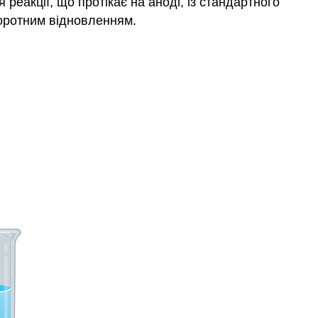
еакції, що протікає на аноді, із стандартного
воротним відновленням.
/
Cu
∘