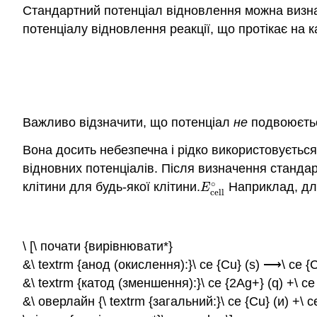
Стандартний потенціал відновлення можна визнач
потенціалу відновлення реакції, що протікає на 
Важливо відзначити, що потенціал
не
подвоюєтьс
Вона досить небезпечна і рідко використовується
відновних потенціалів. Після визначення станд
∘
клітини
для будь-якої клітини.
Наприклад, для
E
cell
∘
E
cell
\ [\ почати {вирівнювати*}
&\ textrm {анод (окислення):}\ ce {Cu} (s) ⟶\ ce {Cu
&\ textrm {катод (зменшення):}\ ce {2Ag+} (q) +\ ce
&\ оверлайн {\ textrm {загальний:}\ ce {Cu} (и) +\ 