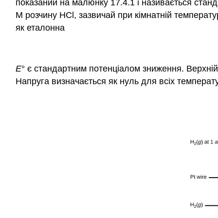
показаний на малюнку 17.4.1 і називається
станд
М розчину HCl, зазвичай при кімнатній температур
як еталонна
E
° є стандартним потенціалом зниження. Верхній
Напруга визначається як нуль для всіх температ