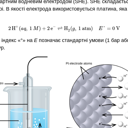
артним водневим електродом (SHE)
. SHE складаєтьс
і. В якості електрода використовується платина, яка 
+
−
2
H
(
,
1
)
+
2
e
⇌
H
(
,
1
atm
)
°
=
0
V
2
H
+
(
a
q
,
1
M
)
+
2
e
−
⇌
H
2
(
g
,
1
atm
)
E
°
=
0
V
a
q
M
g
E
2
 індекс «°» на
Е
позначає стандартні умови (1 бар або
ур.