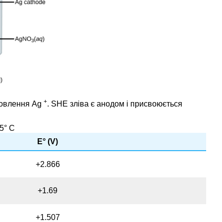
+
новлення Ag
. SHE зліва є анодом і присвоюється
5° C
Е° (V)
+2.866
+1.69
+1.507