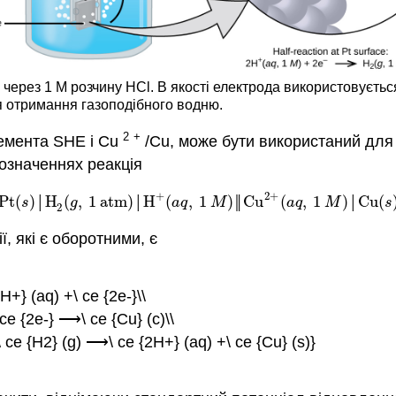
 через 1 М розчину HCl. В якості електрода використовується
я отримання газоподібного водню.
2
+
лемента SHE і Cu
/Cu, може бути використаний для
позначеннях реакція
2
+
+
Pt
(
)
H
(
,
1
atm
)
H
(
,
1
)
Cu
(
,
1
)
Cu
(
Pt
(
s
)
│
H
2
(
g
,
1
atm
)
│
H
+
(
a
q
,
1
M
)
║
Cu
2
+
(
a
q
,
1
M
)
│
Cu
(
s
)
s
│
g
│
a
q
M
║
a
q
M
│
s
2
, які є оборотними, є
+} (aq) +\ ce {2e-}\\
ce {2e-} ⟶\ ce {Cu} (с)\\
 ce {H2} (g) ⟶\ ce {2H+} (aq) +\ ce {Cu} (s)}