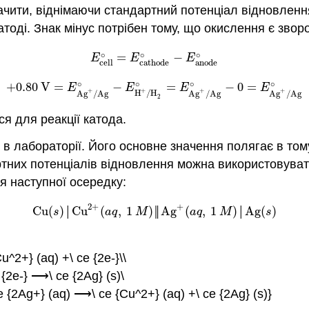
ити, віднімаючи стандартний потенціал відновлення р
катоді. Знак мінус потрібен тому, що окислення є зво
∘
∘
∘
=
−
E
cell
∘
=
E
cathode
∘
−
E
anode
∘
E
E
E
cell
cathode
anode
∘
∘
∘
∘
+
0.80
V
=
−
=
−
0
=
+
0.80
V
=
E
Ag
+
/
Ag
∘
−
E
H
+
/
H
2
∘
=
E
Ag
+
/
Ag
∘
−
0
=
E
Ag
+
/
Ag
E
E
E
E
+
+
+
+
H
/
H
Ag
/
Ag
Ag
/
Ag
Ag
/
Ag
2
я для реакції катода.
 в лабораторії. Його основне значення полягає в том
артних потенціалів відновлення можна використовува
 наступної осередку:
+
2
+
Cu
(
)
Cu
(
,
1
)
Ag
(
,
1
)
Ag
(
)
Cu
(
s
)
│
Cu
2
+
(
a
q
,
1
M
)
║
Ag
+
(
a
q
,
1
M
)
│
Ag
(
s
)
s
│
a
q
M
║
a
q
M
│
s
^2+} (aq) +\ ce {2e-}\\
 {2e-} ⟶\ ce {2Ag} (s)\
ce {2Ag+} (aq) ⟶\ ce {Cu^2+} (aq) +\ ce {2Ag} (s)}