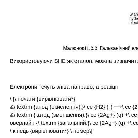
11.2.
2
Малюнок
: Гальванічний е
11.2.
2
Використовуючи SHE як еталон, можна визначити
Електрони течуть зліва направо, а реакції
\ [\ почати {вирівнювати*}
&\ textrm {анод (окислення):}\ ce {H2} (г) ⟶\ ce {2H
&\ textrm {катод (зменшення):}\ ce {2Ag+} (q) +\ ce
оверлайн {\ textrm {загальний:}\ ce {2Ag+} (q) +\ ce
\ кінець {вирівнювати*} \ номер\]