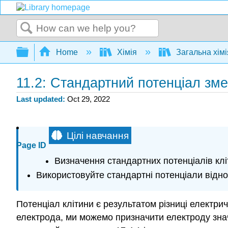
Search
Expand/collapse global hierarchy
Home
Хімія
Загальна хім
11.2: Стандартний потенціал зм
Last updated
Oct 29, 2022
Цілі навчання
Page ID
Визначення стандартних потенціалів кл
Використовуйте стандартні потенціали відн
Потенціал клітини є результатом різниці електр
електрода, ми можемо призначити електроду значе