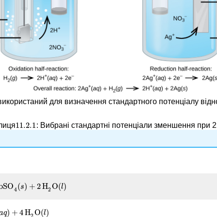
 використаний для визначення стандартного потенціалу від
11.2.
1
лиця
: Вибрані стандартні потенціали зменшення при 2
11.2.
1
bSO
(
)
+
2
H
O
(
)
s
)
+
2
H
s
2
O
(
l
)
l
2
4
)
+
4
H
O
(
)
a
H
q
2
O
(
l
)
l
2