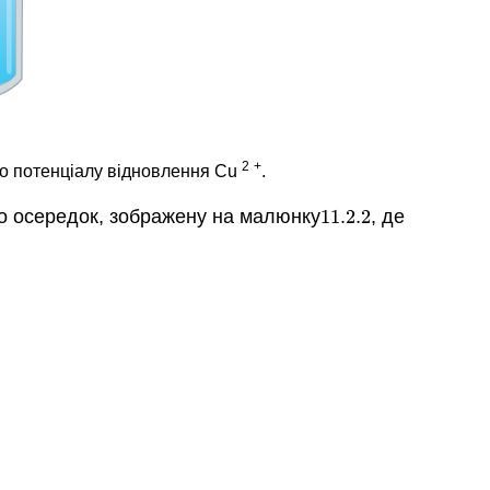
2
+
го потенціалу відновлення Cu
.
мо осередок, зображену на малюнку
11.2.
2
, де
11.2.
2