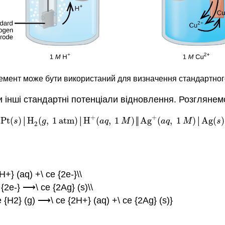
лемент може бути використаний для визначення стандартно
 інші стандартні потенціали відновлення. Розгляне
+
+
Pt
(
)
H
(
,
1
atm
)
H
(
,
1
)
Ag
(
,
1
)
Ag
(
)
Pt
(
s
)
│
H
2
(
g
,
1
atm
)
│
H
+
(
a
q
,
1
M
)
║
Ag
+
(
a
q
,
1
M
)
│
Ag
(
s
)
s
│
g
│
a
q
M
║
a
q
M
│
s
2
+} (aq) +\ ce {2e-}\\
 {2e-} ⟶\ ce {2Ag} (s)\\
 {H2} (g) ⟶\ ce {2H+} (aq) +\ ce {2Ag} (s)}