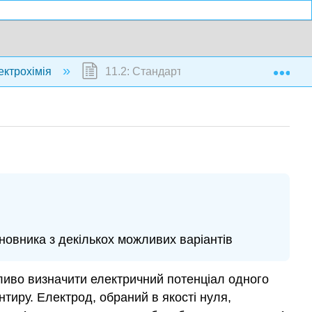
Exp
ектрохімія
11.2: Стандартний потенціал зменшенн
овника з декількох можливих варіантів
жливо визначити електричний потенціал одного
нтиру. Електрод, обраний в якості нуля,