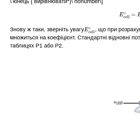
\ кінець { вирівнювати*}\ nonumber\]
∘
=
E
cell
∘
=
E
cell
∘
Знову ж таки, зверніть увагу
, що при розраху
E
cell
∘
E
cell
множиться на коефіцієнт. Стандартні відновні по
таблицях P1 або P2.