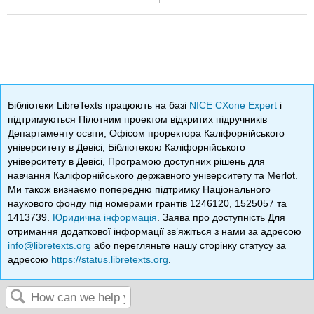
Бібліотеки LibreTexts працюють на базі
NICE CXone Expert
і
підтримуються Пілотним проектом відкритих підручників
Департаменту освіти, Офісом проректора Каліфорнійського
університету в Девісі, Бібліотекою Каліфорнійського
університету в Девісі, Програмою доступних рішень для
навчання Каліфорнійського державного університету та Merlot.
Ми також визнаємо попередню підтримку Національного
наукового фонду під номерами грантів 1246120, 1525057 та
1413739.
Юридична інформація
. Заява про доступність Для
отримання додаткової інформації зв’яжіться з нами за адресою
info@libretexts.org
або перегляньте нашу сторінку статусу за
адресою
https://status.libretexts.org
.