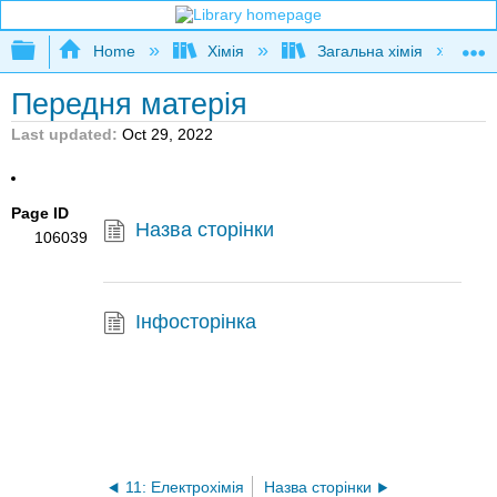
Expand/collapse global hierarchy
Home
Хімія
Загальна хімія
Передня матерія
Last updated
Oct 29, 2022
Page ID
Назва сторінки
106039
Інфосторінка
11: Електрохімія
Назва сторінки