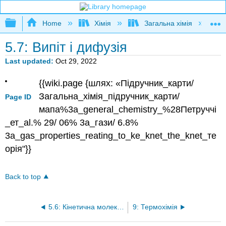
Expand/collapse global hierarchy
Home
Хімія
Загальна хімія
5.7: Випіт і дифузія
Last updated
Oct 29, 2022
{{wiki.page {шлях: «Підручник_карти/
Загальна_хімія_підручник_карти/
Page ID
мапа%3a_general_chemistry_%28Петруччі
_ет_al.% 29/ 06% 3a_гази/ 6.8%
3a_gas_properties_reating_to_ke_knet_the_knet_те
орія"}}
Back to top
5.6: Кінетична молекулярна теорія газів
9: Термохімія