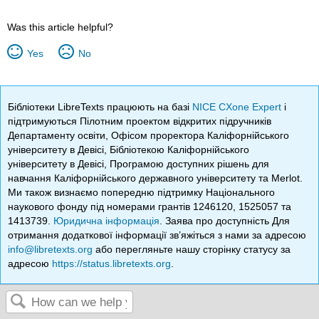
Was this article helpful?
Yes
No
Бібліотеки LibreTexts працюють на базі
NICE CXone Expert
і
підтримуються Пілотним проектом відкритих підручників
Департаменту освіти, Офісом проректора Каліфорнійського
університету в Девісі, Бібліотекою Каліфорнійського
університету в Девісі, Програмою доступних рішень для
навчання Каліфорнійського державного університету та Merlot.
Ми також визнаємо попередню підтримку Національного
наукового фонду під номерами грантів 1246120, 1525057 та
1413739.
Юридична інформація
. Заява про доступність Для
отримання додаткової інформації зв’яжіться з нами за адресою
info@libretexts.org
або перегляньте нашу сторінку статусу за
адресою
https://status.libretexts.org
.