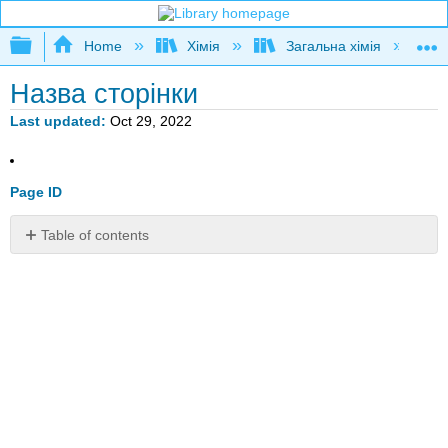
Expand/collapse global hierarchy
Home
Хімія
Загальна хімія
Назва сторінки
Last updated
Oct 29, 2022
Page ID
Table of contents
No
headers