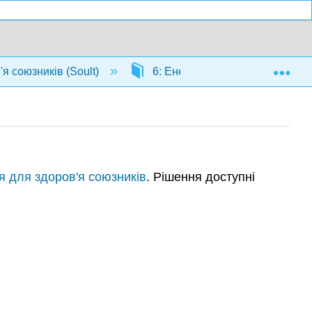
Exp
'я союзників (Soult)
6: Енергія та властивості
я для здоров'я союзників
. Рішення доступні