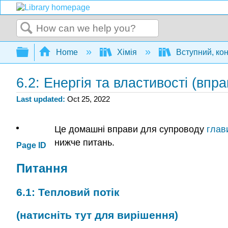
Search
Expand/collapse global hierarchy
Home
Хімія
Вступний, ко
6.2: Енергія та властивості (впра
Last updated
Oct 25, 2022
Це домашні вправи для супроводу
глав
нижче питань.
Page ID
Питання
6.1: Тепловий потік
(натисніть тут для вирішення)