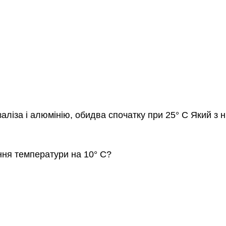
 заліза і алюмінію, обидва спочатку при 25° C Який з
ння температури на 10° C?