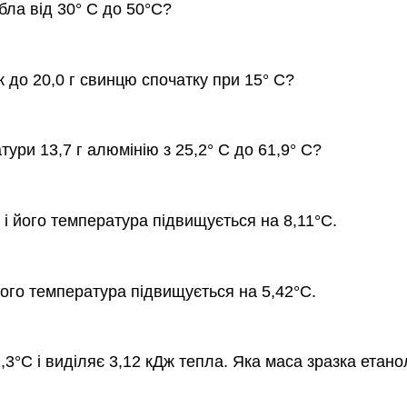
ібла від 30° C до 50°C?
 до 20,0 г свинцю спочатку при 15° C?
ури 13,7 г алюмінію з 25,2° C до 61,9° C?
 і його температура підвищується на 8,11°С.
його температура підвищується на 5,42°С.
,3°С і виділяє 3,12 кДж тепла. Яка маса зразка етан