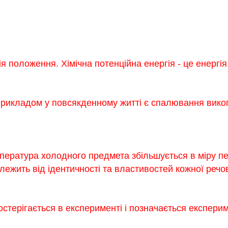
я положення. Хімічна потенційна енергія - це енергія,
 прикладом у повсякденному житті є спалювання вико
пература холодного предмета збільшується в міру пе
лежить від ідентичності та властивостей кожної речо
остерігається в експерименті і позначається експери