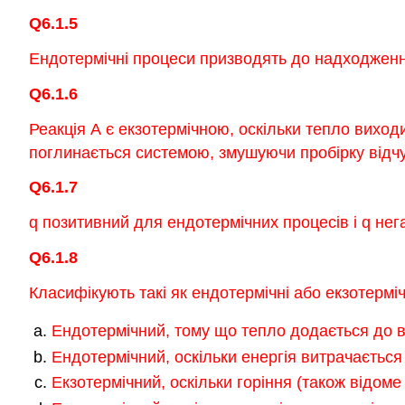
Q6.1.5
Ендотермічні процеси призводять до надходження 
Q6.1.6
Реакція А є екзотермічною, оскільки тепло виход
поглинається системою, змушуючи пробірку відч
Q6.1.7
q позитивний для ендотермічних процесів і q нег
Q6.1.8
Класифікують такі як ендотермічні або екзотерміч
Ендотермічний, тому що тепло додається до во
Ендотермічний, оскільки енергія витрачається
Екзотермічний, оскільки горіння (також відоме