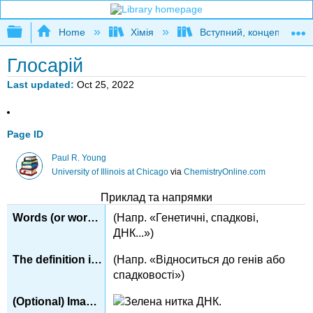
Expand/collapse global hierarchy
Home
Хімія
Вступний, концептуальн
Глосарій
Last updated
Oct 25, 2022
Page ID
Paul R. Young
University of Illinois at Chicago
via
ChemistryOnline.com
Приклад та напрямки
(Напр. «Генетичні, спадкові,
ДНК
...»)
(Напр. «Відноситься до генів або
спадковості»)