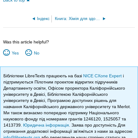
Back to top
Індекс
Книга: Хімія для здоров'я союзників (Soult)
Was this article helpful?
Yes
No
Бібліотеки LibreTexts працюють на базі
NICE CXone Expert
і
підтримуються Пілотним проектом відкритих підручників
Департаменту освіти, Офісом проректора Каліфорнійського
університету в Девісі, Бібліотекою Каліфорнійського
університету в Девісі, Програмою доступних рішень для
навчання Каліфорнійського державного університету та Merlot.
Ми також визнаємо попередню підтримку Національного
наукового фонду під номерами грантів 1246120, 1525057 та
1413739.
Юридична інформація
. Заява про доступність Для
отримання додаткової інформації зв’яжіться з нами за адресою
info@libretexts.org
або перегляньте нашу сторінку статусу за