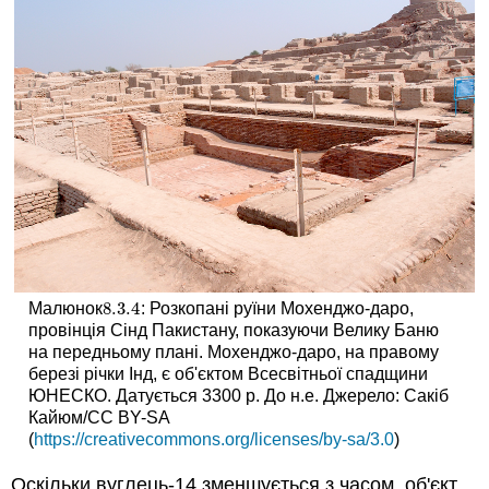
8.3.
4
Малюнок
: Розкопані руїни Мохенджо-даро,
8.3.
4
провінція Сінд Пакистану, показуючи Велику Баню
на передньому плані. Мохенджо-даро, на правому
березі річки Інд, є об'єктом Всесвітньої спадщини
ЮНЕСКО. Датується 3300 р. До н.е. Джерело: Сакіб
Кайюм/CC BY-SA
(
https://creativecommons.org/licenses/by-sa/3.0
)
Оскільки вуглець-14 зменшується з часом, об'єкт