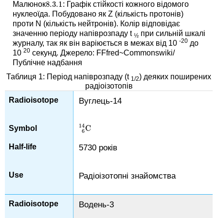
8.3.
1
Малюнок
: Графік стійкості кожного відомого
8.3.
1
нуклеоїда. Побудовано як Z (кількість протонів)
проти N (кількість нейтронів). Колір відповідає
значенню періоду напіврозпаду t
при сильній шкалі
½
-20
журналу, так як він варіюється в межах від 10
до
20
10
секунд. Джерело: FFfred~Commonswiki/
Публічне надбання
Таблиця 1: Період напіврозпаду (t
) деяких поширених
1/2
радіоізотопів
Вуглець-14
14
C
C
6
14
6
5730 років
Радіоізотопні знайомства
Водень-3