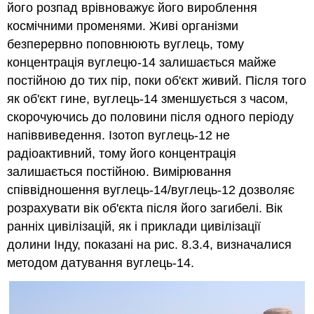
його розпад врівноважує його вироблення
космічними променями. Живі організми
безперервно поповнюють вуглець, тому
концентрація вуглецю-14 залишається майже
постійною до тих пір, поки об'єкт живий. Після того
як об'єкт гине, вуглець-14 зменшується з часом,
скорочуючись до половини після одного періоду
напіввиведення. Ізотоп вуглець-12 не
радіоактивний, тому його концентрація
залишається постійною. Вимірювання
співвідношення вуглець-14/вуглець-12 дозволяє
розрахувати вік об'єкта після його загибелі. Вік
ранніх цивілізацій, як і приклади цивілізації
долини Інду, показані на рис. 8.3.4, визначалися
методом датування вуглець-14.