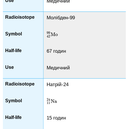
Медичний
Молібден-99
99
Mo
Mo
42
99
42
67 годин
Медичний
Натрій-24
24
Na
Na
11
24
11
15 годин