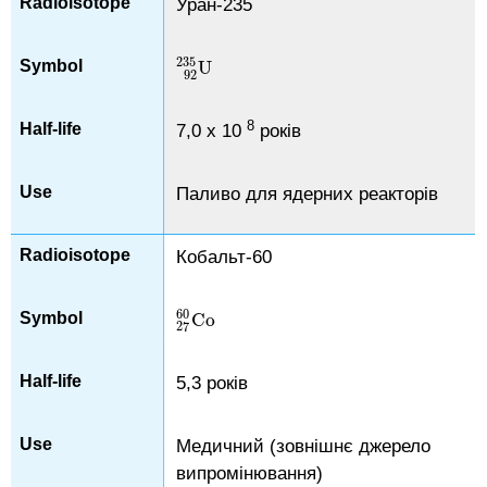
Уран-235
235
U
U
92
235
92
8
7,0 х 10
років
Паливо для ядерних реакторів
Кобальт-60
60
Co
Co
27
60
27
5,3 років
Медичний (зовнішнє джерело
випромінювання)