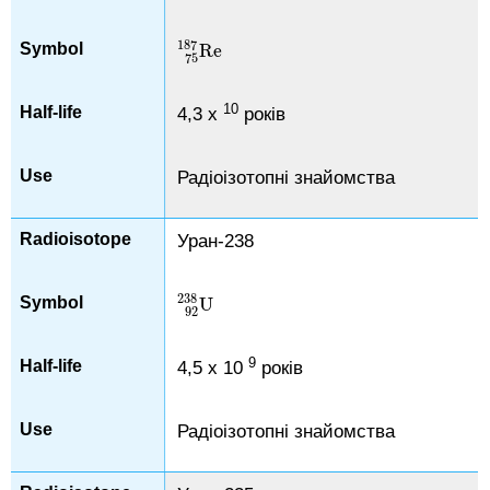
187
Re
Re
75
187
75
10
4,3 х
років
Радіоізотопні знайомства
Уран-238
238
U
U
92
238
92
9
4,5 х 10
років
Радіоізотопні знайомства