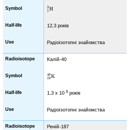
3
H
H
1
3
1
12,3 років
Радіоізотопні знайомства
Калій-40
40
K
K
19
40
19
9
1,3 х 10
років
Радіоізотопні знайомства
Реній-187