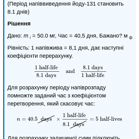
(Період напіввиведення йоду-131 становить
8.1 днів)
Рішення
Дано:
m
= 50.0 мг, Час = 40,5 дня, Бажано? м
i
ф
Рівність: 1 напівжива = 8,1 дня, дає наступні
коефіцієнти перерахунку.
8.1
days
1
half-life
and
1
half-life
8.1
days
and
8.1
days
1
half-life
8.1
days
1
half-life
Для розрахунку періоду напіврозпаду
помножте заданий час з коефіцієнтом
перетворення, який скасовує час:
1
half-life
=
40.5
days
×
=
5
half-lives
n
=
40.5
days
×
1
half-life
8.1
days
=
5
half-lives
n
8.1
days
Для розрахунку залишеної суми підключіть