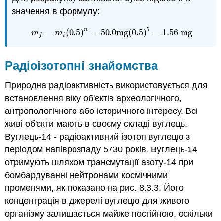
значення в формулу:
5
n
=
(
0.5
)
=
50.0
m
g
(
0.5
)
=
1.56
m
g
m
f
=
m
i
(
0.5
)
n
=
50.0
m
g
(
0.5
)
5
=
1.56
m
g
m
m
i
f
Радіоізотопні знайомства
Природна радіоактивність використовується для
встановлення віку об'єктів археологічного,
антропологічного або історичного інтересу. Всі
живі об'єкти мають в своєму складі вуглець.
Вуглець-14 - радіоактивний ізотоп вуглецю з
періодом напіврозпаду 5730 років. Вуглець-14
отримують шляхом трансмутації азоту-14 при
бомбардуванні нейтронами космічними
променями, як показано на рис. 8.3.3. Його
концентрація в джерелі вуглецю для живого
організму залишається майже постійною, оскільки