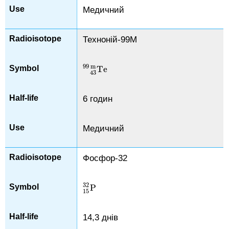
Медичний
Техноній-99М
99
m
Te
Te
43
99
m
43
6 годин
Медичний
Фосфор-32
32
P
P
15
32
15
14,3 днів