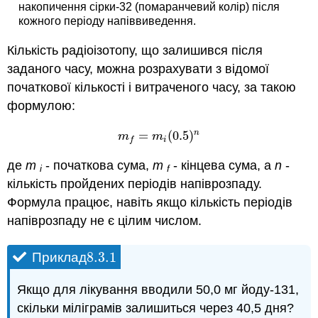
накопичення сірки-32 (помаранчевий колір) після
кожного періоду напіввиведення.
Кількість радіоізотопу, що залишився після
заданого часу, можна розрахувати з відомої
початкової кількості і витраченого часу, за такою
формулою:
n
=
(
0.5
)
m
f
=
m
i
(
0.5
)
n
m
m
i
f
де
m
- початкова сума,
m
- кінцева сума, а
n
-
i
f
кількість пройдених періодів напіврозпаду.
Формула працює, навіть якщо кількість періодів
напіврозпаду не є цілим числом.
8.3.
1
Приклад
8.3.
1
Якщо для лікування вводили 50,0 мг йоду-131,
скільки міліграмів залишиться через 40,5 дня?