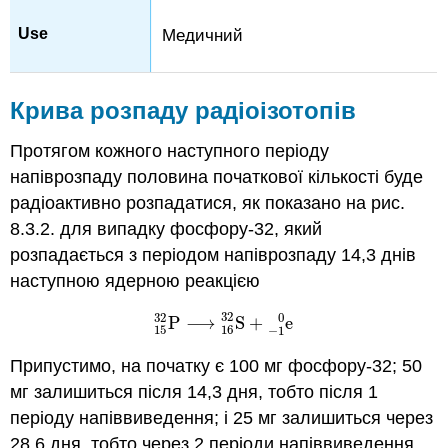
Медичний
Крива розпаду радіоізотопів
Протягом кожного наступного періоду
напіврозпаду половина початкової кількості буде
радіоактивно розпадатися, як показано на рис.
8.3.2. для випадку фосфору-32, який
розпадається з періодом напіврозпаду 14,3 днів
наступною ядерною реакцією
32
32
0
P
⟶
S
+
e
P
15
32
⟶
S
16
32
+
e
−
1
0
16
15
−
1
Припустимо, на початку є 100 мг фосфору-32; 50
мг залишиться після 14,3 дня, тобто після 1
періоду напіввиведення; і 25 мг залишиться через
28,6 дня, тобто через 2 періоди напіввиведення.