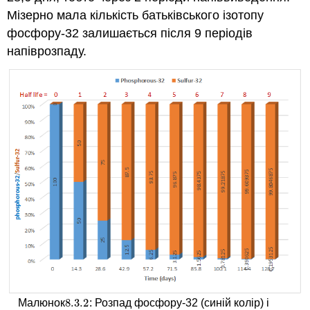
Мізерно мала кількість батьківського ізотопу
фосфору-32 залишається після 9 періодів
напіврозпаду.
8.3.
2
Малюнок
: Розпад фосфору-32 (синій колір) і
8.3.
2