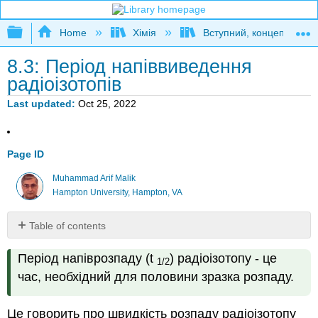
Expand/collapse global hierarchy
Home
Хімія
Вступний, концептуальн
8.3: Період напіввиведення
радіоізотопів
Last updated
Oct 25, 2022
Page ID
Muhammad Arif Malik
Hampton University, Hampton, VA
Table of contents
Загальні
Період напіврозпаду (t
) радіоізотопу - це
особливості
1/2
періоду
час, необхідний для половини зразка розпаду.
напіввиведення
Крива
Це говорить про швидкість розпаду радіоізотопу