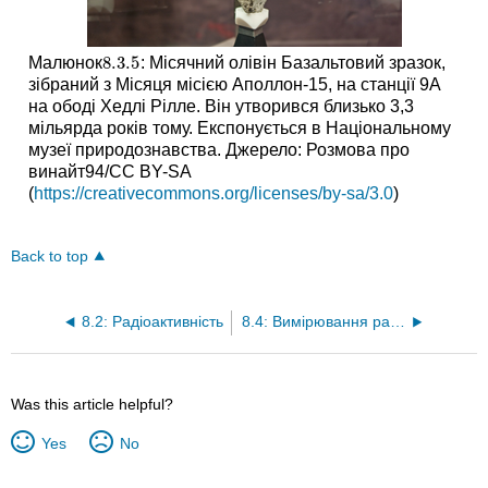
8.3.
5
Малюнок
: Місячний олівін Базальтовий зразок,
8.3.
5
зібраний з Місяця місією Аполлон-15, на станції 9А
на ободі Хедлі Рілле. Він утворився близько 3,3
мільярда років тому. Експонується в Національному
музеї природознавства. Джерело: Розмова про
винайт94/CC BY-SA
(
https://creativecommons.org/licenses/by-sa/3.0
)
Back to top
8.2: Радіоактивність
8.4: Вимірювання радіації
Was this article helpful?
Yes
No