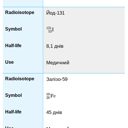
Йод-131
131
I
I
53
131
53
8,1 днів
Медичний
Залізо-59
59
Fe
Fe
26
59
26
45 днів