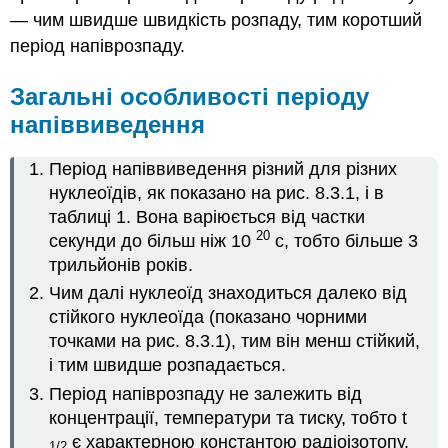
розпаду
— чим швидше швидкість розпаду, тим коротший
радіоізотопів
період напіврозпаду.
Приклад
8.3.
1
8.3.
1
Загальні особливості періоду
Радіоізотопні
знайомства
напіввиведення
Період напіввиведення різний для різних
нуклеоїдів, як показано на рис. 8.3.1, і в
таблиці 1. Вона варіюється від частки
20
секунди до більш ніж 10
с, тобто більше 3
трильйонів років.
Чим далі нуклеоїд знаходиться далеко від
стійкого нуклеоїда (показано чорними
точками на рис. 8.3.1), тим він менш стійкий,
і тим швидше розпадається.
Період напіврозпаду не залежить від
концентрації, температури та тиску, тобто t
є характерною константою радіоізотопу.
1/2