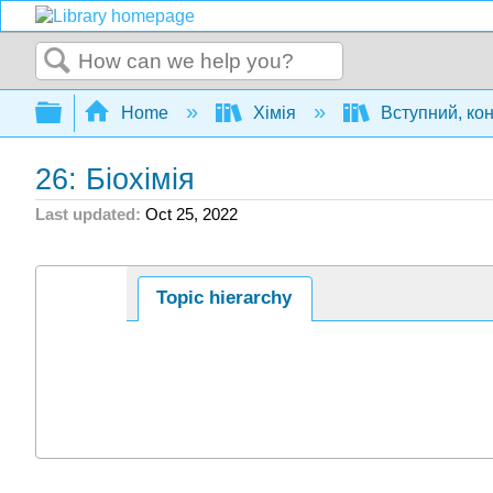
Search
Expand/collapse global hierarchy
Home
Хімія
Вступний, ко
26: Біохімія
Last updated
Oct 25, 2022
Topic hierarchy
Page ID
19021