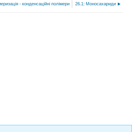
меризація - конденсаційні полімери
26.1: Моносахариди