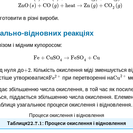
ZnO
(
s
)
+
C
(
s
)
+
heat
→
Zn
(
g
)
+
CO
(
g
)
ZnO
(
s
)
+
CO
(
g
)
ZnO
(
)
+
CO
(
)
+
heat
→
Zn
(
)
+
CO
(
)
s
g
g
g
2
отовити в різні вироби.
ально-відновних реакціях
ізом і мідним купоросом:
Fe
+
CuSO
→
FeSO
+
Cu
Fe
+
CuSO
4
→
FeSO
4
+
Cu
4
4
д нуля до
+
2
. Кількість окислення міді зменшується в
+
2
2
+
2
+
частіше утворюватися
Fe
при перетворенні на
Cu
ме
Fe
2
+
Cu
2
+
дає збільшенню числа окислення, в той час як поси
ься, піддається збільшенню числа окислення. Елемент
блиця узагальнює процеси окислення і відновлення.
Процеси окислення і відновлення
22.7.
1
Таблиця
: Процеси окислення і відновлення
22.7.
1