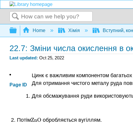
Search
Expand/collapse global hierarchy
Home
Хімія
Вступний, ко
22.7: Зміни числа окислення в 
Last updated
Oct 25, 2022
Цинк є важливим компонентом багатьох в
Для отримання чистого металу руда пови
Page ID
Для обсмажування руди використовуються
Потім
ZnO
обробляється вугіллям.
ZnO