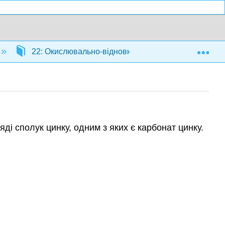
Exp
22: Окислювально-відновні реакції
22.7: 
і сполук цинку, одним з яких є карбонат цинку.