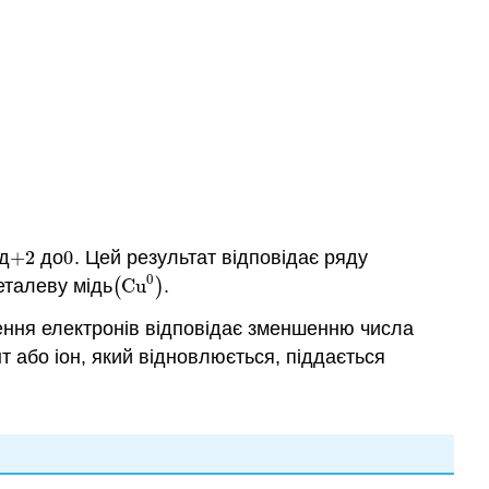
+
heat
→
Zn
(
g
)
+
CO
2
(
g
)
ід
+
2
до
0
. Цей результат відповідає ряду
+
2
0
0
талеву мідь
(
Cu
)
.
(
Cu
0
)
лення електронів відповідає зменшенню числа
 або іон, який відновлюється, піддається