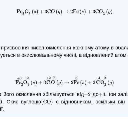
Fe
O
(
)
+
3
CO
(
)
→
2
Fe
(
)
+
3
CO
(
)
Fe
2
O
3
(
s
)
+
3
CO
(
g
)
→
2
Fe
(
s
)
+
3
CO
2
(
g
)
s
g
s
g
2
3
2
присвоєння чисел окислення кожному атому в збала
ується в окислювальному числі, а відновлений атом
−
2
+
2
−
2
+
4
−
2
+
3
0
Fe
O
(
)
+
3
C
O
(
)
→
2
Fe
(
)
+
3
C
O
(
)
Fe
2
+
3
O
3
−
2
(
s
)
+
3
C
+
2
O
−
2
(
g
)
→
2
Fe
0
(
s
)
+
3
C
+
4
O
2
s
g
s
g
2
3
2
 його окислення збільшується від
+
2
до
+
4
. Іон залі
+
2
+
4
0
. Окис вуглецю
(
CO
)
є відновником, оскільки він
0
(
CO
)
ї.