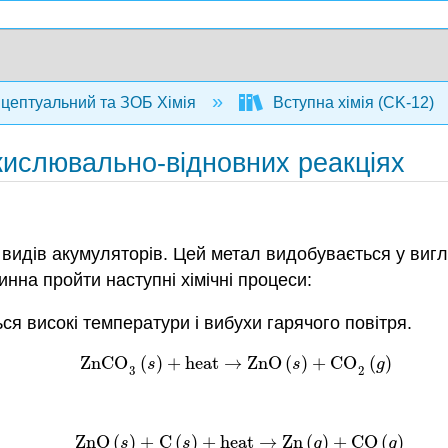
нцептуальний та ЗОБ Хімія
Вступна хімія (CK-12)
окислювально-відновних реакціях
идів акумуляторів. Цей метал видобувається у вигляд
нна пройти наступні хімічні процеси:
 високі температури і вибухи гарячого повітря.
ZnCO
(
)
+
heat
→
ZnO
(
)
+
CO
(
)
ZnCO
3
(
s
)
+
heat
→
ZnO
(
s
)
+
CO
2
(
g
)
s
s
g
3
2
ZnO
(
)
+
C
(
)
+
heat
→
Zn
(
)
+
CO
(
)
s
s
g
g