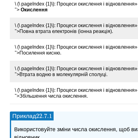
\ (\ pageIndex {1}\): Процеси окислення і відновлення» s
">
Окислення
\ (\ pageIndex {1}\): Процеси окислення і відновлення» s
">Повна втрата електронів (іонна реакція).
\ (\ pageIndex {1}\): Процеси окислення і відновлення» s
">Посилення кисню.
\ (\ pageIndex {1}\): Процеси окислення і відновлення» s
">Втрата водню в молекулярній сполуці.
\ (\ pageIndex {1}\): Процеси окислення і відновлення» s
">Збільшення числа окислення.
22.7.
1
Приклад
22.7.
1
Використовуйте зміни числа окислення, щоб виз
відновник.