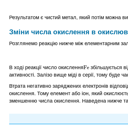
Результатом є чистий метал, який потім можна виг
Зміни числа окислення в окислюв
Розглянемо реакцію нижче між елементарним зал
В ході реакції число окислення
Fe
збільшується ві
Fe
активності. Залізо вище міді в серії, тому буде 
Втрата негативно заряджених електронів відпові
окислення. Тому елемент або іон, який окислюєт
зменшенню числа окислення. Наведена нижче та