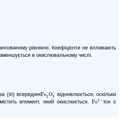
нсованому рівнянні. Коефіцієнти не впливають
 зменшується в окислювальному числі.
−
2
(
g
)
за (III) всередині
Fe
O
відновлюється, оскільки
Fe
2
O
3
2
3
3
+
 містить елемент, який окислюється.
Fe
Іон є
Fe
3
+