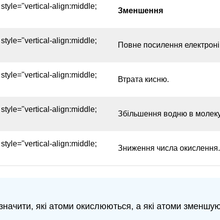
tyle="vertical-align:middle;
Зменшення
tyle="vertical-align:middle;
Повне посилення електронів
tyle="vertical-align:middle;
Втрата кисню.
tyle="vertical-align:middle;
Збільшення водню в молеку
tyle="vertical-align:middle;
Зниження числа окислення.
начити, які атоми окислюються, а які атоми зменшуют