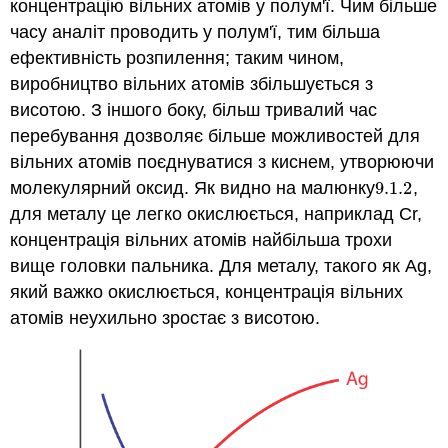
концентрацію вільних атомів у полум'ї. Чим більше
часу аналіт проводить у полум'ї, тим більша
ефективність розпилення; таким чином,
виробництво вільних атомів збільшується з
висотою. З іншого боку, більш тривалий час
перебування дозволяє більше можливостей для
вільних атомів поєднуватися з киснем, утворюючи
молекулярний оксид. Як видно на малюнку
9.1.
2
,
9.1.
2
для металу це легко окислюється, наприклад Cr,
концентрація вільних атомів найбільша трохи
вище головки пальника. Для металу, такого як Ag,
який важко окислюється, концентрація вільних
атомів неухильно зростає з висотою.