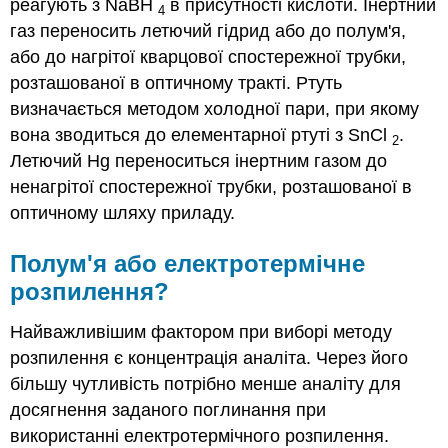
реагують з NaBH
в присутності кислоти. Інертний
4
газ переносить летючий гідрид або до полум'я,
або до нагрітої кварцової спостережної трубки,
розташованої в оптичному тракті. Ртуть
визначається методом холодної пари, при якому
вона зводиться до елементарної ртуті з SnCl
.
2
Летючий Hg переноситься інертним газом до
ненагрітої спостережної трубки, розташованої в
оптичному шляху приладу.
Полум'я або електротермічне
розпилення?
Найважливішим фактором при виборі методу
розпилення є концентрація аналіта. Через його
більшу чутливість потрібно менше аналіту для
досягнення заданого поглинання при
використанні електротермічного розпилення.