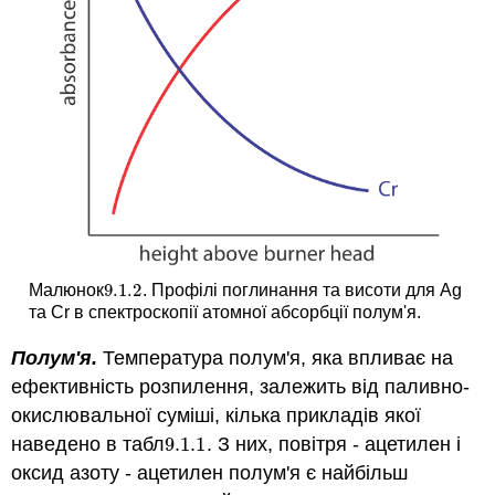
9.1.
2
Малюнок
. Профілі поглинання та висоти для Ag
9.1.
2
та Cr в спектроскопії атомної абсорбції полум'я.
Полум'я.
Температура полум'я, яка впливає на
ефективність розпилення, залежить від паливно-
окислювальної суміші, кілька прикладів якої
наведено в табл
9.1.
1
. З них, повітря - ацетилен і
9.1.
1
оксид азоту - ацетилен полум'я є найбільш