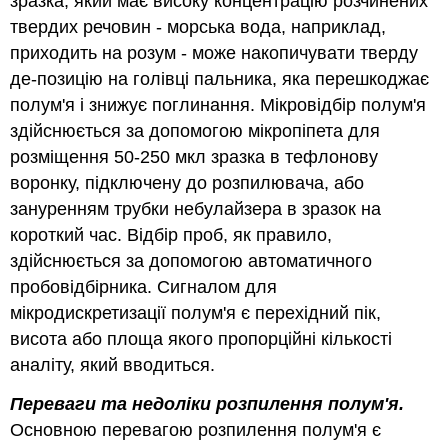
зразка, який має високу концентрацію розчинених
твердих речовин - морська вода, наприклад,
приходить на розум - може накопичувати тверду
де-позицію на голівці пальника, яка перешкоджає
полум'я і знижує поглинання. Мікровідбір полум'я
здійснюється за допомогою мікропіпета для
розміщення 50-250 мкл зразка в тефлонову
воронку, підключену до розпилювача, або
зануренням трубки небулайзера в зразок на
короткий час. Відбір проб, як правило,
здійснюється за допомогою автоматичного
пробовідбірника. Сигналом для
мікродискретизації полум'я є перехідний пік,
висота або площа якого пропорційні кількості
аналіту, який вводиться.
Переваги та недоліки розпилення полум'я.
Основною перевагою розпилення полум'я є