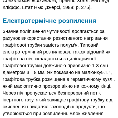
Спектрохімічний аналіз
, Прентіс-Холл: Енглвуд
Кліффс, штат Нью-Джерсі, 1988; p. 275].
Електротермічне розпилення
Значне поліпшення чутливості досягається за
рахунок використання резистивного нагрівання
графітової трубки замість полум'я. Типовий
електротермічний розпилювач, також відомий як
графітова піч, складається з циліндричної
графітової трубки довжиною приблизно 1-3 см і
діаметром 3—8 мм. Як показано на малюнку
9.1.
4
,
9.1.
4
графітова трубка розміщена в герметичному вузлі,
який має оптично прозоре вікно на кожному кінці.
Через піч пропускається безперервний потік
інертного газу, який захищає графітову трубку від
окислення і видаляє газоподібні продукти, що
утворюються при розпиленні. Блок живлення