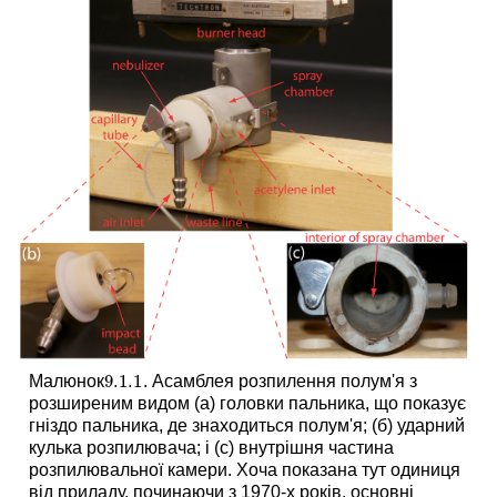
9.1.
1
Малюнок
. Асамблея розпилення полум'я з
9.1.
1
розширеним видом (а) головки пальника, що показує
гніздо пальника, де знаходиться полум'я; (б) ударний
кулька розпилювача; і (c) внутрішня частина
розпилювальної камери. Хоча показана тут одиниця
від приладу, починаючи з 1970-х років, основні