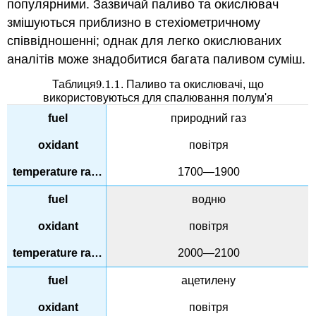
популярними. Зазвичай паливо та окислювач
змішуються приблизно в стехіометричному
співвідношенні; однак для легко окислюваних
аналітів може знадобитися багата паливом суміш.
9.1.
1
Таблиця
. Паливо та окислювачі, що
9.1.
1
використовуються для спалювання полум'я
природний газ
повітря
1700—1900
водню
повітря
2000—2100
ацетилену
повітря