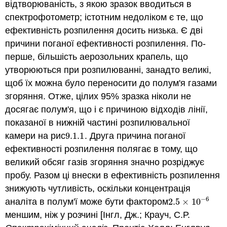
відтворюваність, з якою зразок вводиться в
спектрофотометр; істотним недоліком є те, що
ефективність розпилення досить низька. Є дві
причини поганої ефективності розпилення. По-
перше, більшість аерозольних крапель, що
утворюються при розпилюванні, занадто великі,
щоб їх можна було переносити до полум'я газами
згоряння. Отже, цілих 95% зразка ніколи не
досягає полум'я, що і є причиною відходів лінії,
показаної в нижній частині розпилювальної
камери на рис
9.1.
1
. Друга причина поганої
9.1.
1
ефективності розпилення полягає в тому, що
великий обсяг газів згоряння значно розріджує
пробу. Разом ці внески в ефективність розпилення
знижують чутливість, оскільки концентрація
−
6
аналіта в полум'ї може бути фактором
2.5
×
10
2.5
×
10
−
6
меншим, ніж у розчині [Інгл, Дж.; Крауч, С.Р.