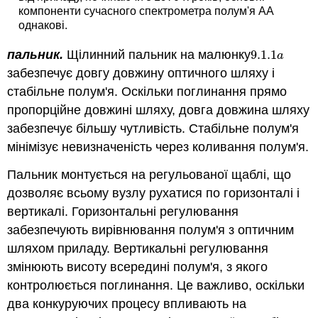
компоненти сучасного спектрометра полум'я AA
однакові.
пальник.
Щілинний пальник на малюнку
9.1.
1
9.1.
1
a
a
забезпечує довгу довжину оптичного шляху і
стабільне полум'я. Оскільки поглинання прямо
пропорційне довжині шляху, довга довжина шляху
забезпечує більшу чутливість. Стабільне полум'я
мінімізує невизначеність через коливання полум'я.
Пальник монтується на регульованої щаблі, що
дозволяє всьому вузлу рухатися по горизонталі і
вертикалі. Горизонтальні регулювання
забезпечують вирівнювання полум'я з оптичним
шляхом приладу. Вертикальні регулювання
змінюють висоту всередині полум'я, з якого
контролюється поглинання. Це важливо, оскільки
два конкуруючих процесу впливають на