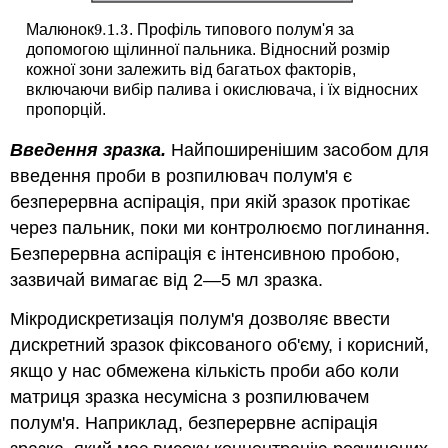
9.1.
3
Малюнок
. Профіль типового полум'я за
9.1.
3
допомогою щілинної пальника. Відносний розмір
кожної зони залежить від багатьох факторів,
включаючи вибір палива і окислювача, і їх відносних
пропорцій.
Введення зразка.
Найпоширенішим засобом для
введення проби в розпилювач полум'я є
безперервна аспірація, при якій зразок протікає
через пальник, поки ми контролюємо поглинання.
Безперервна аспірація є інтенсивною пробою,
зазвичай вимагає від 2—5 мл зразка.
Мікродискретизація полум'я дозволяє ввести
дискретний зразок фіксованого об'єму, і корисний,
якщо у нас обмежена кількість проби або коли
матриця зразка несумісна з розпилювачем
полум'я. Наприклад, безперервне аспірація