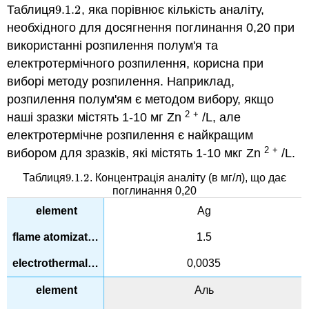
Таблиця
9.1.
2
, яка порівнює кількість аналіту,
9.1.
2
необхідного для досягнення поглинання 0,20 при
використанні розпилення полум'я та
електротермічного розпилення, корисна при
виборі методу розпилення. Наприклад,
розпилення полум'ям є методом вибору, якщо
2
+
наші зразки містять 1-10 мг Zn
/L, але
електротермічне розпилення є найкращим
2
+
вибором для зразків, які містять 1-10 мкг Zn
/L.
9.1.
2
Таблиця
. Концентрація аналіту (в мг/л), що дає
9.1.
2
поглинання 0,20
Ag
1.5
0,0035
Аль