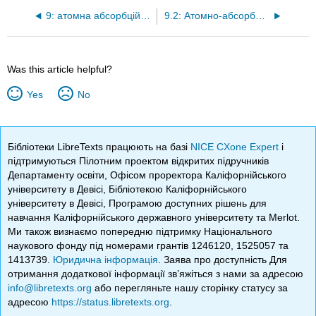
9: атомна абсорбційна спектрометрія
9.2: Атомно-абсорбційні прилади
Was this article helpful?
Yes
No
Бібліотеки LibreTexts працюють на базі
NICE CXone Expert
і
підтримуються Пілотним проектом відкритих підручників
Департаменту освіти, Офісом проректора Каліфорнійського
університету в Девісі, Бібліотекою Каліфорнійського
університету в Девісі, Програмою доступних рішень для
навчання Каліфорнійського державного університету та Merlot.
Ми також визнаємо попередню підтримку Національного
наукового фонду під номерами грантів 1246120, 1525057 та
1413739.
Юридична інформація
. Заява про доступність Для
отримання додаткової інформації зв’яжіться з нами за адресою
info@libretexts.org
або перегляньте нашу сторінку статусу за
адресою
https://status.libretexts.org
.