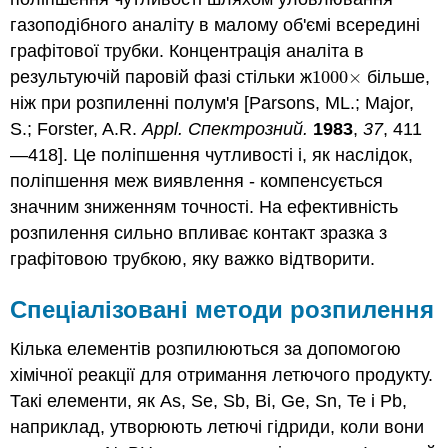
газоподібного аналіту в малому об'ємі всередині
графітової трубки. Концентрація аналіта в
результуючій паровій фазі стільки ж
1000
×
більше,
1000
×
ніж при розпиленні полум'я [Parsons, ML.; Major,
S.; Forster, A.R.
Appl. Спектрозний.
1983
,
37
, 411
—418]. Це поліпшення чутливості і, як наслідок,
поліпшення меж виявлення - компенсується
значним зниженням точності. На ефективність
розпилення сильно впливає контакт зразка з
графітовою трубкою, яку важко відтворити.
Спеціалізовані методи розпилення
Кілька елементів розпилюються за допомогою
хімічної реакції для отримання летючого продукту.
Такі елементи, як As, Se, Sb, Bi, Ge, Sn, Te і Pb,
наприклад, утворюють летючі гідриди, коли вони