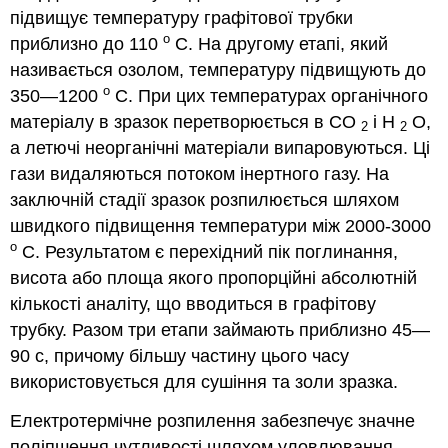
підвищує температуру графітової трубки
o
приблизно до 110
С. На другому етапі, який
називається озолом, температуру підвищують до
o
350—1200
С. При цих температурах органічного
матеріалу в зразок перетворюється в СО
і Н
О,
2
2
а летючі неорганічні матеріали випаровуються. Ці
гази видаляються потоком інертного газу. На
заключній стадії зразок розпилюється шляхом
швидкого підвищення температури між 2000-3000
o
С. Результатом є перехідний пік поглинання,
висота або площа якого пропорційні абсолютній
кількості аналіту, що вводиться в графітову
трубку. Разом три етапи займають приблизно 45—
90 с, причому більшу частину цього часу
використовується для сушіння та золи зразка.
Електротермічне розпилення забезпечує значне
поліпшення чутливості шляхом уловлювання