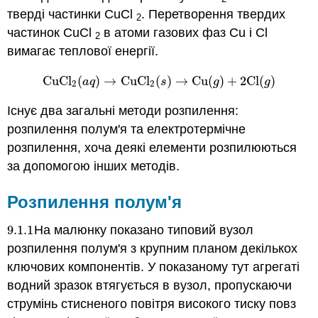
тверді частинки CuCl
. Перетворення твердих
2
частинок CuCl
в атоми газових фаз Cu і Cl
2
вимагає теплової енергії.
C
u
C
l
(
)
→
C
u
C
l
(
)
→
C
u
(
)
+
2
C
l
(
)
C
u
C
l
2
(
a
q
)
→
C
u
C
l
2
(
s
)
→
C
u
(
g
)
+
2
C
l
(
g
)
a
q
s
g
g
2
2
Існує два загальні методи розпилення:
розпилення полум'я та електротермічне
розпилення, хоча деякі елементи розпилюються
за допомогою інших методів.
Розпилення полум'я
9.1.
1
На малюнку показано типовий вузол
9.1.
1
розпилення полум'я з крупним планом декількох
ключових компонентів. У показаному тут агрегаті
водний зразок втягується в вузол, пропускаючи
струмінь стисненого повітря високого тиску повз