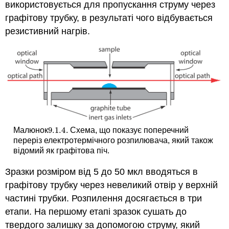
використовується для пропускання струму через
графітову трубку, в результаті чого відбувається
резистивний нагрів.
9.1.
4
Малюнок
. Схема, що показує поперечний
9.1.
4
переріз електротермічного розпилювача, який також
відомий як графітова піч.
Зразки розміром від 5 до 50 мкл вводяться в
графітову трубку через невеликий отвір у верхній
частині трубки. Розпилення досягається в три
етапи. На першому етапі зразок сушать до
твердого залишку за допомогою струму, який