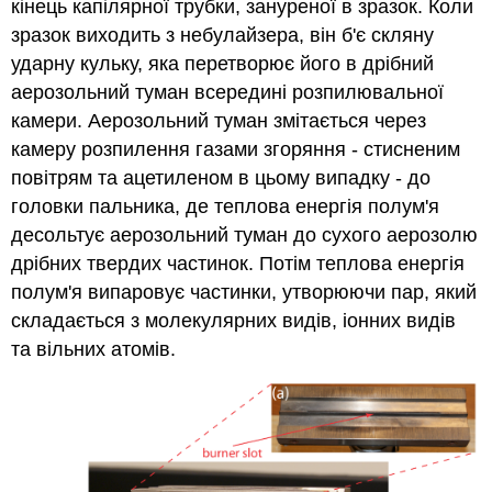
кінець капілярної трубки, зануреної в зразок. Коли
зразок виходить з небулайзера, він б'є скляну
ударну кульку, яка перетворює його в дрібний
аерозольний туман всередині розпилювальної
камери. Аерозольний туман змітається через
камеру розпилення газами згоряння - стисненим
повітрям та ацетиленом в цьому випадку - до
головки пальника, де теплова енергія полум'я
десольтує аерозольний туман до сухого аерозолю
дрібних твердих частинок. Потім теплова енергія
полум'я випаровує частинки, утворюючи пар, який
складається з молекулярних видів, іонних видів
та вільних атомів.