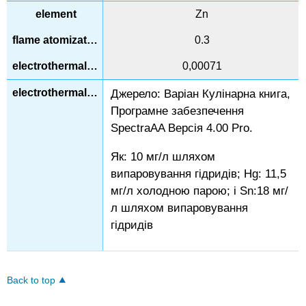
Zn
0.3
0,00071
Джерело: Варіан Кулінарна книга,
Програмне забезпечення
SpectraAA Версія 4.00 Pro.
Як: 10 мг/л шляхом
випаровування гідридів; Hg: 11,5
мг/л холодною парою; і Sn:18 мг/
л шляхом випаровування
гідридів
Back to top