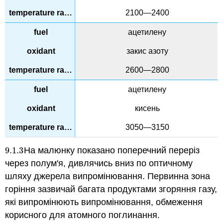
2100—2400
ацетилену
закис азоту
2600—2800
ацетилену
кисень
3050—3150
9.1.
3
На малюнку показано поперечний переріз
9.1.
3
через полум'я, дивлячись вниз по оптичному
шляху джерела випромінювання. Первинна зона
горіння зазвичай багата продуктами згоряння газу,
які випромінюють випромінювання, обмеження
корисного для атомного поглинання.