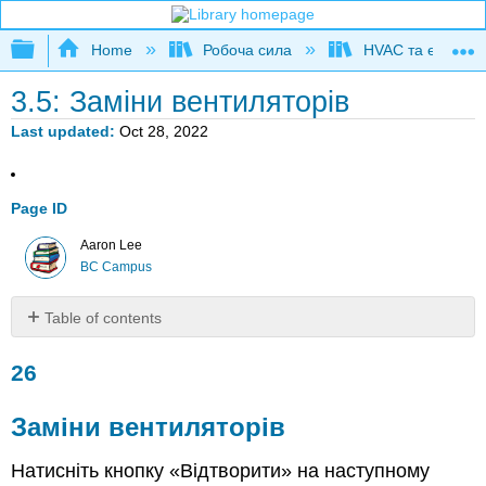
Expand/collapse global hierarchy
Home
Робоча сила
HVAC та експлуат
3.5: Заміни вентиляторів
Last updated
Oct 28, 2022
Page ID
Aaron Lee
BC Campus
Table of contents
26
26
Заміни
вентиляторів
Заміни вентиляторів
Натисніть кнопку «Відтворити» на наступному