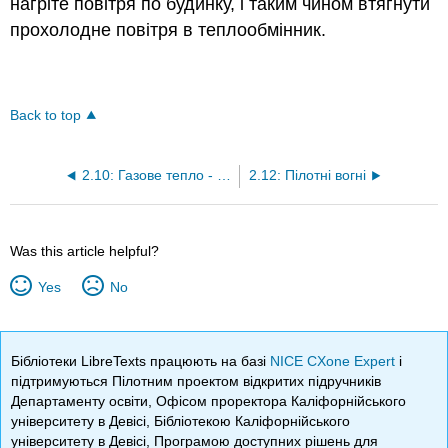
нагріте повітря по будинку, і таким чином втягнути
прохолодне повітря в теплообмінник.
Back to top
2.10: Газове тепло - основний принцип
2.12: Пілотні вогні
Was this article helpful?
Yes
No
Бібліотеки LibreTexts працюють на базі
NICE CXone Expert
і
підтримуються Пілотним проектом відкритих підручників
Департаменту освіти, Офісом проректора Каліфорнійського
університету в Девісі, Бібліотекою Каліфорнійського
університету в Девісі, Програмою доступних рішень для