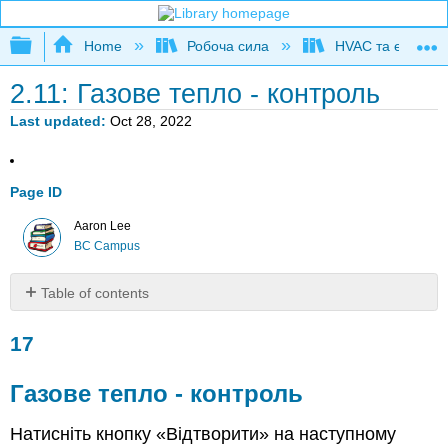
Expand/collapse global hierarchy
Home
Робоча сила
HVAC та експлуат
2.11: Газове тепло - контроль
Last updated
Oct 28, 2022
Page ID
Aaron Lee
BC Campus
Table of contents
17
17
Газове
тепло
-
Газове тепло - контроль
контроль
Натисніть кнопку «Відтворити» на наступному