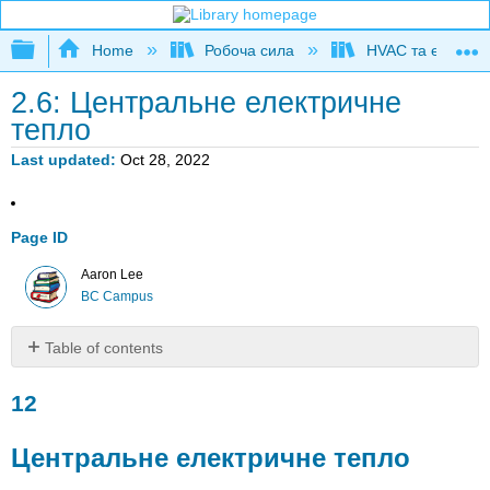
Expand/collapse global hierarchy
Home
Робоча сила
HVAC та експлуат
2.6: Центральне електричне
тепло
Last updated
Oct 28, 2022
Page ID
Aaron Lee
BC Campus
Table of contents
12
12
Центральне
електричне
тепло
Центральне електричне тепло