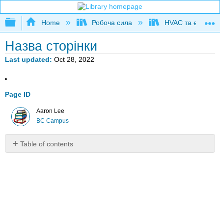
Expand/collapse global hierarchy
Home
Робоча сила
HVAC та експлуат
Назва сторінки
Last updated
Oct 28, 2022
Page ID
Aaron Lee
BC Campus
Table of contents
No
headers