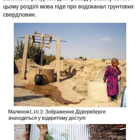
цьому розділі мова піде про водоканал грунтових
свердловин.
1.10.
2
Малюнок
: Зображення Дідіервберге
1.10.
2
знаходиться у відкритому доступі