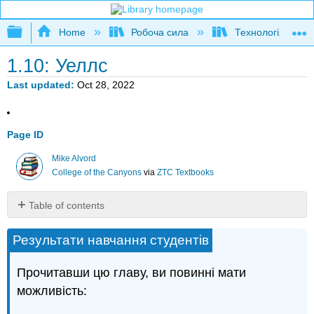
Expand/collapse global hierarchy
Home
Робоча сила
Технологія водя
1.10: Уеллс
Last updated
Oct 28, 2022
Page ID
Mike Alvord
College of the Canyons
via
ZTC Textbooks
Table of contents
Джерела
Результати навчання студентів
постачання
підземних
вод
Прочитавши цю главу, ви повинні мати
Водоносні
можливість:
горизонти
Уеллс