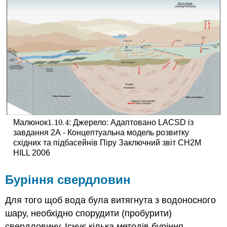
1.10.
4
Малюнок
: Джерело: Адаптовано LACSD із
1.10.
4
завдання 2А - Концептуальна модель розвитку
східних та підбасейнів Піру Заключний звіт CH2M
HILL 2006
Буріння свердловин
Для того щоб вода була витягнута з водоносного
шару, необхідно спорудити (пробурити)
свердловину. Існує кілька методів буріння