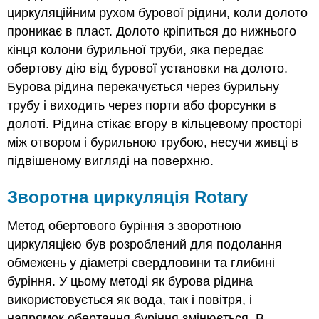
циркуляційним рухом бурової рідини, коли долото
проникає в пласт. Долото кріпиться до нижнього
кінця колони бурильної труби, яка передає
обертову дію від бурової установки на долото.
Бурова рідина перекачується через бурильну
трубу і виходить через порти або форсунки в
долоті. Рідина стікає вгору в кільцевому просторі
між отвором і бурильною трубою, несучи живці в
підвішеному вигляді на поверхню.
Зворотна циркуляція Rotary
Метод обертового буріння з зворотною
циркуляцією був розроблений для подолання
обмежень у діаметрі свердловини та глибині
буріння. У цьому методі як бурова рідина
використовується як вода, так і повітря, і
напрямок обертання буріння змінюється. В