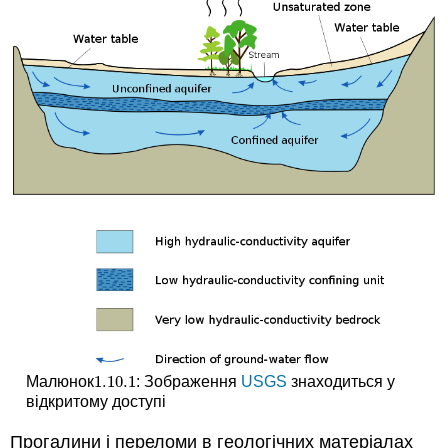
Rotary
Повітряний
роторний
Неглибокі
свердловини
свердловинні
насоси
Всмоктувальна
головка,
всмоктуючий
підйомник
та
нагні
Вимірювання
рівня
грунтових
вод
Зразки
1.10.
1
Малюнок
: Зображення
USGS
знаходиться у
1.10.
1
питань
відкритому доступі
Прогалини і переломи в геологічних матеріалах