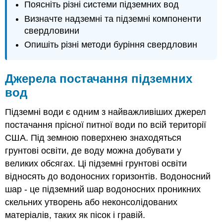
Поясніть різні системи підземних вод
Компоненти
Визначте надземні та підземні компоненти
свердловини
свердловини
Корпус
свердловини
Опишіть різні методи буріння свердловин
Vent
Гравійна
труба
Джерела постачання підземних
зондуюча
вод
трубка
П'єдестал
Підземні води є одним з найважливіших джерел
насоса
постачання прісної питної води по всій території
Базовий
США. Під земною поверхнею знаходяться
двигун
насоса
грунтові освіти, де воду можна добувати у
Відводи
великих обсягах. Ці підземні грунтові освіти
відбору
відносять до водоносних горизонтів. Водоносний
проб
шар - це підземний шар водоносних проникних
Зливна
скельних утворень або неконсолідованих
лінія
(скидання
матеріалів, таких як пісок і гравій.