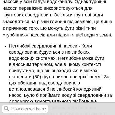
насосів у всій галузі водоканалу. Однак турбінні
насоси переважно використовуються для
грунтових свердловин. Оскільки грунтові води
знаходяться на різній глибині під землею, це лише
є причиною того, що можуть бути різні типи
«турбінних» насосів для підняття цієї води з землі.
Неглибокі свердловинні насоси - Коли
свердловина будується в неглибоких
водоносних системах. Неглибоке може бути
відносним терміном, але в цьому контексті
припустимо, що він знаходиться в межах
п'ятдесяти (50) футів нижче поверхні землі. За
цих обставин над свердловиною
встановлювався б неглибокий колодязний
насос. Було б приймати воду зі свердловини за
допомогою всмоктувального підйомника.
Критичне питання - рівень води повинен
знаходитися в межах «підйомної» потужності