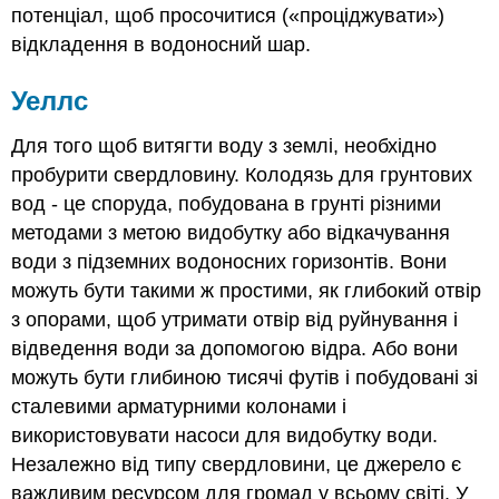
потенціал, щоб просочитися («проціджувати»)
відкладення в водоносний шар.
Уеллс
Для того щоб витягти воду з землі, необхідно
пробурити свердловину. Колодязь для грунтових
вод - це споруда, побудована в грунті різними
методами з метою видобутку або відкачування
води з підземних водоносних горизонтів. Вони
можуть бути такими ж простими, як глибокий отвір
з опорами, щоб утримати отвір від руйнування і
відведення води за допомогою відра. Або вони
можуть бути глибиною тисячі футів і побудовані зі
сталевими арматурними колонами і
використовувати насоси для видобутку води.
Незалежно від типу свердловини, це джерело є
важливим ресурсом для громад у всьому світі. У