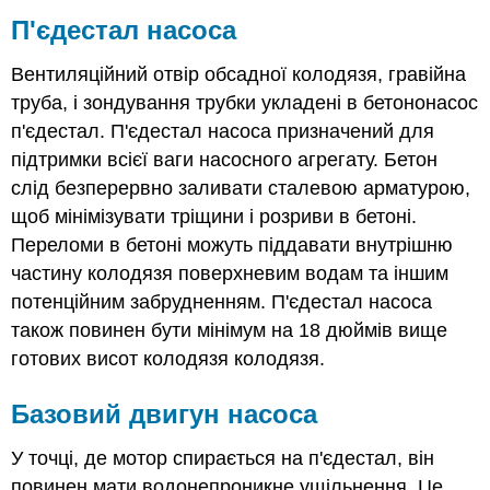
П'єдестал насоса
Вентиляційний отвір обсадної колодязя, гравійна
труба, і зондування трубки укладені в бетононасос
п'єдестал. П'єдестал насоса призначений для
підтримки всієї ваги насосного агрегату. Бетон
слід безперервно заливати сталевою арматурою,
щоб мінімізувати тріщини і розриви в бетоні.
Переломи в бетоні можуть піддавати внутрішню
частину колодязя поверхневим водам та іншим
потенційним забрудненням. П'єдестал насоса
також повинен бути мінімум на 18 дюймів вище
готових висот колодязя колодязя.
Базовий двигун насоса
У точці, де мотор спирається на п'єдестал, він
повинен мати водонепроникне ущільнення. Це