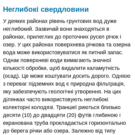
Неглибокі свердловини
У деяких районах рівень грунтових вод дуже
неглибокий. Зазвичай вони знаходяться в
районах, прилеглих до проточних русел річок і
озер. У цих районах поверхнева річкова та озерна
вода може використовуватися як питний запас.
Однак поверхневі води вимагають значної
кількості обробки, щоб видалити каламутність
(осад). Це може коштувати досить дорого. Однією
з переваг підземних вод є природна фільтрація,
яку забезпечують геологічні утворення. На цих
ділянках часто використовують неглибокі
колекторні колодязі. Траншеї риються близько
десяти (10) до двадцяти (20) футів глибиною і
екранована труба прокладається горизонтально
до берега річки або озера. Залежно від типу