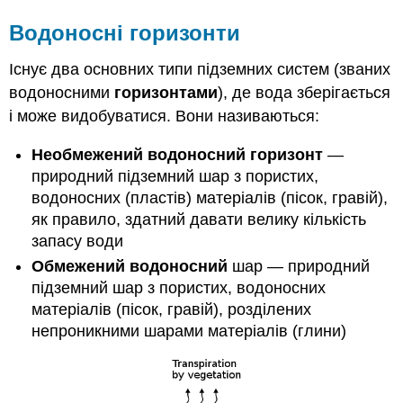
на
відходи)
Водоносні горизонти
Кожух
Корпус
Існує два основних типи підземних систем (званих
провідника
водоносними
горизонтами
), де вода зберігається
Кільцеве
і може видобуватися. Вони називаються:
ущільнення
Секція
Необмежений водоносний горизонт
—
впуску
природний підземний шар з пористих,
Буріння
водоносних (пластів) матеріалів (пісок, гравій),
свердловин
як правило, здатний давати велику кількість
Метод
кабельного
запасу води
інструменту
Обмежений водоносний
шар — природний
Каліфорнійська
підземний шар з пористих, водоносних
пічна
матеріалів (пісок, гравій), розділених
труба
непроникними шарами матеріалів (глини)
Прямий
поворотний
Зворотна
циркуляція