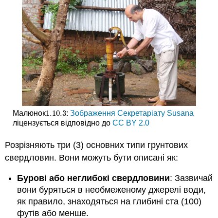
1.10.
3
Малюнок
:
Зображення
Секретаріату Susana
1.10.
3
ліцензується відповідно до
CC BY 2.0
Розрізняють три (3) основних типи грунтових
свердловин. Вони можуть бути описані як:
Бурові або неглибокі свердловини
: Зазвичай
вони буряться в необмеженому джерелі води,
як правило, знаходяться на глибині ста (100)
футів або менше.