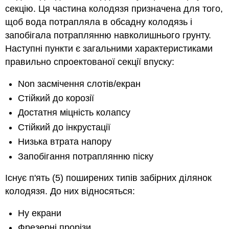
секцію. Ця частина колодязя призначена для того,
щоб вода потрапляла в обсадну колодязь і
запобігала потраплянню навколишнього грунту.
Наступні пункти є загальними характеристиками
правильно спроектованої секції впуску:
Non засмічення слотів/екран
Стійкий до корозії
Достатня міцність колапсу
Стійкий до інкрустації
Низька втрата напору
Запобігання потраплянню піску
Існує п'ять (5) поширених типів забірних ділянок
колодязя. До них відносяться:
Ну екрани
Фрезерні прорізи