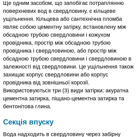
Ще одним засобом, що запобігає потраплянню
поверхневих вод в свердловину, є
кільцеве
ущільнення. Кільцева або сантехнічна пломба
являє собою цементну затірку, встановлену між
обсадною трубою свердловини і кожухом
провідника, простір між обсадною трубою
провідника і свердловиною, або простір між
обсадною трубою свердловини і свердловиною в
залежності від свердловини. Це ущільнення також
захищає корпус свердловини або корпус
провідника від зовнішньої корозії.
Використовуються три (3) види затірки; акуратна
цементна затирка, піщано-цементна затирка та
бентонітова глина.
Секція впуску
Вода надходить в свердловину через забірну