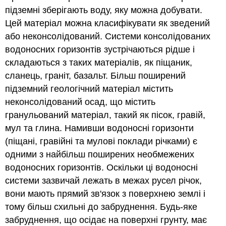
підземні зберігають воду, яку можна добувати.
Цей матеріал можна класифікувати як зведений
або неконсолідований. Системи консолідованих
водоносних горизонтів зустрічаються рідше і
складаються з таких матеріалів, як піщаник,
сланець, граніт, базальт. Більш поширений
підземний геологічний матеріал містить
неконсолідований осад, що містить
гранульований матеріал, такий як пісок, гравій,
мул та глина. Намивши водоносні горизонти
(піщані, гравійні та мулові поклади річками) є
одними з найбільш поширених необмежених
водоносних горизонтів. Оскільки ці водоносні
системи зазвичай лежать в межах русел річок,
вони мають прямий зв'язок з поверхнею землі і
тому більш схильні до забруднення. Будь-яке
забруднення, що осідає на поверхні грунту, має