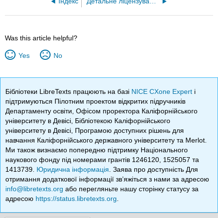
Індекс
Детальне ліцензування
Was this article helpful?
Yes
No
Бібліотеки LibreTexts працюють на базі
NICE CXone Expert
і
підтримуються Пілотним проектом відкритих підручників
Департаменту освіти, Офісом проректора Каліфорнійського
університету в Девісі, Бібліотекою Каліфорнійського
університету в Девісі, Програмою доступних рішень для
навчання Каліфорнійського державного університету та Merlot.
Ми також визнаємо попередню підтримку Національного
наукового фонду під номерами грантів 1246120, 1525057 та
1413739.
Юридична інформація
. Заява про доступність Для
отримання додаткової інформації зв’яжіться з нами за адресою
info@libretexts.org
або перегляньте нашу сторінку статусу за
адресою
https://status.libretexts.org
.