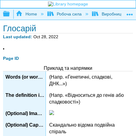
Expand/collapse global hierarchy
Home
Робоча сила
Виробництво
Глосарій
Last updated
Oct 28, 2022
Page ID
Приклад та напрямки
(Напр. «Генетичні, спадкові,
ДНК...»)
(Напр. «Відноситься до генів або
спадковості»)
Скандально відома подвійна
спіраль