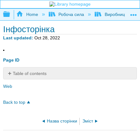
Expand/collapse global hierarchy
Home
Робоча сила
Виробництво
Інфосторінка
Last updated
Oct 28, 2022
Page ID
Table of contents
No
headers
Web
Back to top
Назва сторінки
Зміст