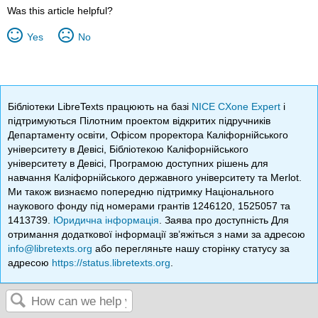
Was this article helpful?
Yes
No
Бібліотеки LibreTexts працюють на базі
NICE CXone Expert
і
підтримуються Пілотним проектом відкритих підручників
Департаменту освіти, Офісом проректора Каліфорнійського
університету в Девісі, Бібліотекою Каліфорнійського
університету в Девісі, Програмою доступних рішень для
навчання Каліфорнійського державного університету та Merlot.
Ми також визнаємо попередню підтримку Національного
наукового фонду під номерами грантів 1246120, 1525057 та
1413739.
Юридична інформація
. Заява про доступність Для
отримання додаткової інформації зв’яжіться з нами за адресою
info@libretexts.org
або перегляньте нашу сторінку статусу за
адресою
https://status.libretexts.org
.