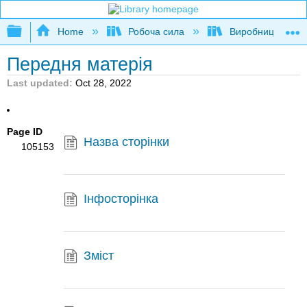
Expand/collapse global hierarchy
Home
Робоча сила
Виробництво
Передня матерія
Last updated
Oct 28, 2022
Page ID
Назва сторінки
105153
Інфосторінка
Зміст