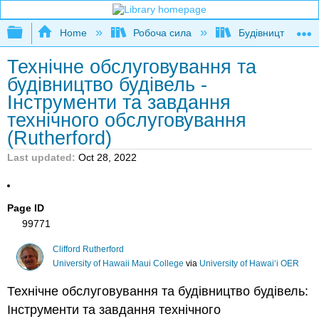
Expand/collapse global hierarchy
Home
Робоча сила
Будівництво
Технічне обслуговування та
будівництво будівель -
Інструменти та завдання
технічного обслуговування
(Rutherford)
Last updated
Oct 28, 2022
Page ID
99771
Clifford Rutherford
University of Hawaii Maui College
via
University of Hawaiʻi OER
Технічне обслуговування та будівництво будівель:
Інструменти та завдання технічного