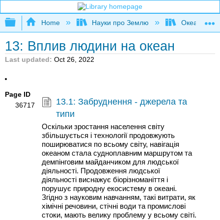
Expand/collapse global hierarchy
Home
Науки про Землю
Океаногра
13: Вплив людини на океан
Last updated
Oct 26, 2022
Page ID
13.1: Забруднення - джерела та
36717
типи
Оскільки зростання населення світу
збільшується і технології продовжують
поширюватися по всьому світу, навігація
океаном стала судноплавним маршрутом та
демпінговим майданчиком для людської
діяльності. Продовження людської
діяльності виснажує біорізноманіття і
порушує природну екосистему в океані.
Згідно з науковим навчанням, такі витрати, як
хімічні речовини, стічні води та промислові
стоки, мають велику проблему у всьому світі.