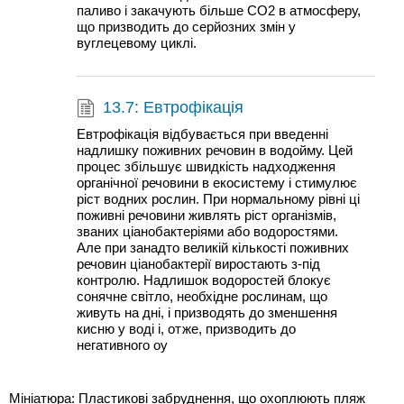
паливо і закачують більше CO2 в атмосферу,
що призводить до серйозних змін у
вуглецевому циклі.
13.7: Евтрофікація
Евтрофікація відбувається при введенні
надлишку поживних речовин в водойму. Цей
процес збільшує швидкість надходження
органічної речовини в екосистему і стимулює
ріст водних рослин. При нормальному рівні ці
поживні речовини живлять ріст організмів,
званих ціанобактеріями або водоростями.
Але при занадто великій кількості поживних
речовин ціанобактерії виростають з-під
контролю. Надлишок водоростей блокує
сонячне світло, необхідне рослинам, що
живуть на дні, і призводять до зменшення
кисню у воді і, отже, призводить до
негативного оу
Мініатюра: Пластикові забруднення, що охоплюють пляж