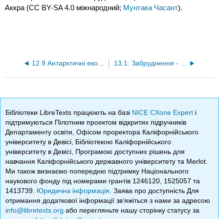
Аккра (CC BY-SA 4.0 міжнародний;
Мунтака Часант
).
12.9 Антарктичні екосистеми
13.1: Забруднення - джерела та типи
Бібліотеки LibreTexts працюють на базі
NICE CXone Expert
і
підтримуються Пілотним проектом відкритих підручників
Департаменту освіти, Офісом проректора Каліфорнійського
університету в Девісі, Бібліотекою Каліфорнійського
університету в Девісі, Програмою доступних рішень для
навчання Каліфорнійського державного університету та Merlot.
Ми також визнаємо попередню підтримку Національного
наукового фонду під номерами грантів 1246120, 1525057 та
1413739.
Юридична інформація
. Заява про доступність Для
отримання додаткової інформації зв’яжіться з нами за адресою
info@libretexts.org
або перегляньте нашу сторінку статусу за