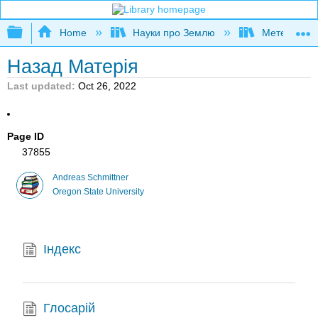
Expand/collapse global hierarchy
Home
Науки про Землю
Метеорологі
Назад Матерія
Last updated
Oct 26, 2022
Page ID
37855
Andreas Schmittner
Oregon State University
Індекс
Глосарій