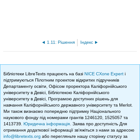
1.11: Рішення
Індекс
Бібліотеки LibreTexts працюють на базі
NICE CXone Expert
і
підтримуються Пілотним проектом відкритих підручників
Департаменту освіти, Офісом проректора Каліфорнійського
університету в Девісі, Бібліотекою Каліфорнійського
університету в Девісі, Програмою доступних рішень для
навчання Каліфорнійського державного університету та Merlot.
Ми також визнаємо попередню підтримку Національного
наукового фонду під номерами грантів 1246120, 1525057 та
1413739.
Юридична інформація
. Заява про доступність Для
отримання додаткової інформації зв’яжіться з нами за адресою
info@libretexts.org
або перегляньте нашу сторінку статусу за