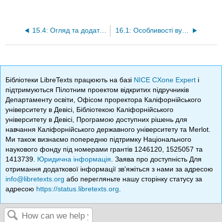
15.4: Огляд та додаткові ресурси
16.1: Особливості вулканів
Бібліотеки LibreTexts працюють на базі
NICE CXone Expert
і
підтримуються Пілотним проектом відкритих підручників
Департаменту освіти, Офісом проректора Каліфорнійського
університету в Девісі, Бібліотекою Каліфорнійського
університету в Девісі, Програмою доступних рішень для
навчання Каліфорнійського державного університету та Merlot.
Ми також визнаємо попередню підтримку Національного
наукового фонду під номерами грантів 1246120, 1525057 та
1413739.
Юридична інформація
. Заява про доступність Для
отримання додаткової інформації зв’яжіться з нами за адресою
info@libretexts.org
або перегляньте нашу сторінку статусу за
адресою
https://status.libretexts.org
.