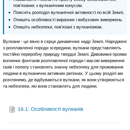
пов'язаних з вулканічним конусом.
Поясніть розподіл вулканічної активності по всій Землі.
Опишіть особливості виразних і вибухових вивержень.
Опишіть небезпеки, пов'язані з вулканізмом.
Вулкани - це вікно в серце динамічних надр Землі. Народжені
з розплавленої породи зсередини, вулкани представляють
постійно переробну природу твердої Землі. Дивовижні прояви
вогняних фонтанів розплавленої породи і масові виверження
газів і попелу становлять значну небезпеку для проживання
людини в вулканично активних регіонах. У цьому розділі ми
розглянемо, де відбуваються вулкани, як вони утворюються
та небезпеки, які вони становлять для людини.
16.1: Особливості вулканів