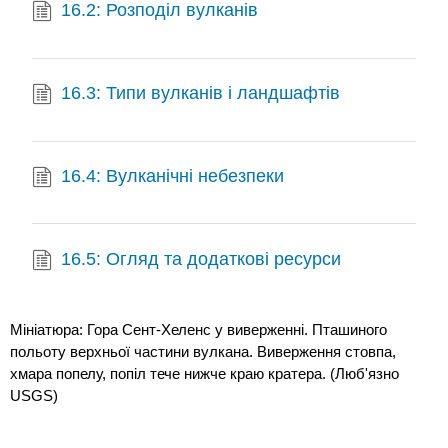
16.2: Розподіл вулканів
16.3: Типи вулканів і ландшафтів
16.4: Вулканічні небезпеки
16.5: Огляд та додаткові ресурси
Мініатюра: Гора Сент-Хеленс у виверженні. Пташиного
польоту верхньої частини вулкана. Виверження стовпа,
хмара попелу, попіл тече нижче краю кратера. (Люб'язно
USGS)