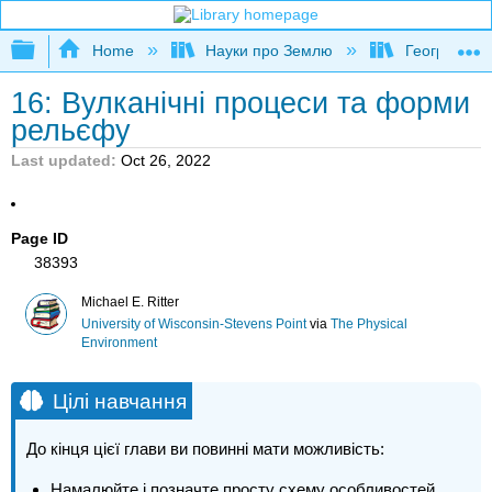
Expand/collapse global hierarchy
Home
Науки про Землю
Географія (
16: Вулканічні процеси та форми
рельєфу
Last updated
Oct 26, 2022
Page ID
38393
Michael E. Ritter
University of Wisconsin-Stevens Point
via
The Physical
Environment
Цілі навчання
До кінця цієї глави ви повинні мати можливість:
Намалюйте і позначте просту схему особливостей,