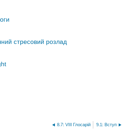
воги
чний стресовий розлад
ght
8.7: VIII Глосарій
9.1: Вступ