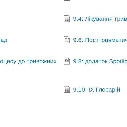
9.4: Лікування три
лад
9.6: Посттравмати
роцесу до тривожних
9.8: додаток Spotli
9.10: IX Глосарій