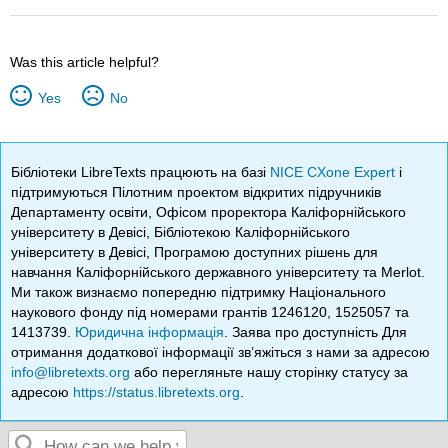
Was this article helpful?
Yes
No
Бібліотеки LibreTexts працюють на базі
NICE CXone Expert
і
підтримуються Пілотним проектом відкритих підручників
Департаменту освіти, Офісом проректора Каліфорнійського
університету в Девісі, Бібліотекою Каліфорнійського
університету в Девісі, Програмою доступних рішень для
навчання Каліфорнійського державного університету та Merlot.
Ми також визнаємо попередню підтримку Національного
наукового фонду під номерами грантів 1246120, 1525057 та
1413739.
Юридична інформація
. Заява про доступність Для
отримання додаткової інформації зв’яжіться з нами за адресою
info@libretexts.org
або перегляньте нашу сторінку статусу за
адресою
https://status.libretexts.org
.