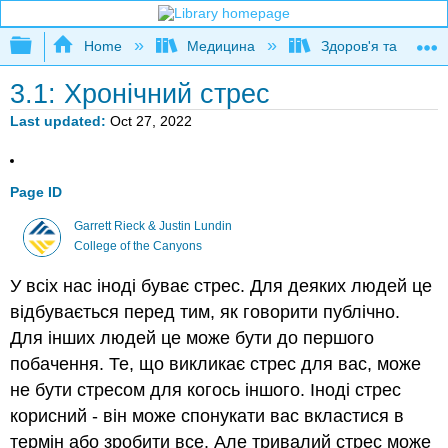
Expand/collapse global hierarchy
Home
Медицина
Здоров'я та фітне
3.1: Хронічний стрес
Last updated
Oct 27, 2022
Page ID
Garrett Rieck & Justin Lundin
College of the Canyons
У всіх нас іноді буває стрес. Для деяких людей це
відбувається перед тим, як говорити публічно.
Для інших людей це може бути до першого
побачення. Те, що викликає стрес для вас, може
не бути стресом для когось іншого. Іноді стрес
корисний - він може спонукати вас вкластися в
термін або зробити все. Але тривалий стрес може