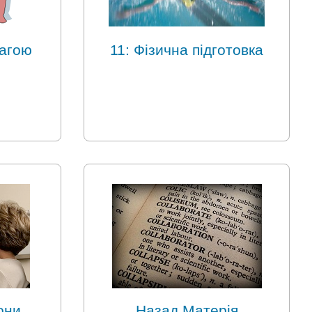
вагою
11: Фізична підготовка
они
Назад Матерія