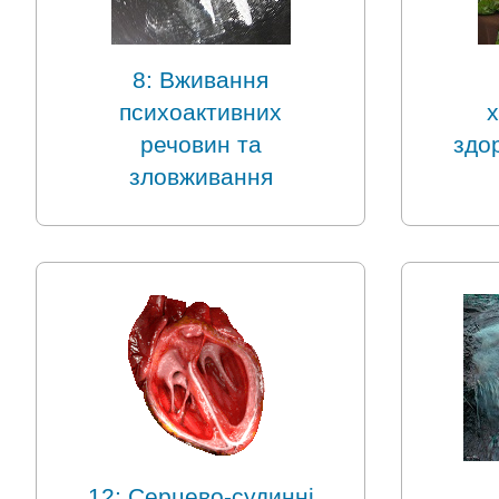
8: Вживання
психоактивних
х
речовин та
здо
зловживання
12: Серцево-судинні