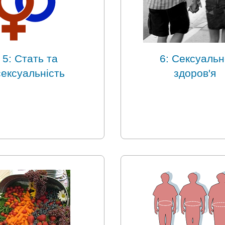
5: Стать та
6: Сексуальн
сексуальність
здоров'я