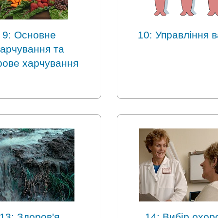
9: Основне
10: Управління 
арчування та
рове харчування
13: Здоров'я
14: Вибір охор