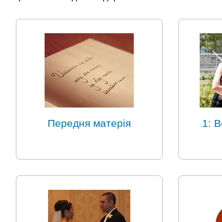
Передня матерія
1: В