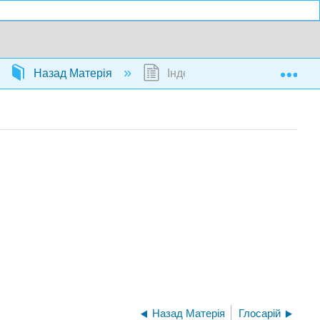
Exp
Назад Матерія
Індекс
Назад Матерія
Глосарій