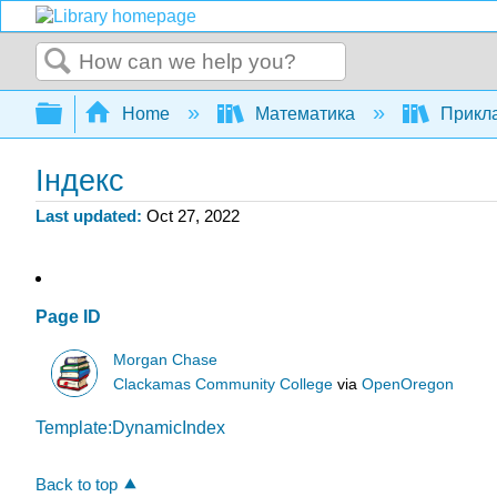
Search
Expand/collapse global hierarchy
Home
Математика
Прикла
Індекс
Last updated
Oct 27, 2022
Page ID
Morgan Chase
Clackamas Community College
via
OpenOregon
Template:DynamicIndex
Back to top