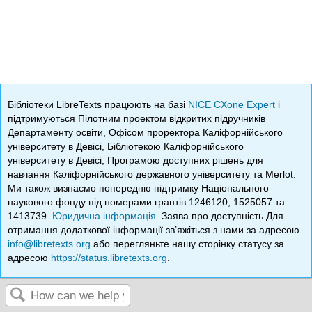
Бібліотеки LibreTexts працюють на базі
NICE CXone Expert
і
підтримуються Пілотним проектом відкритих підручників
Департаменту освіти, Офісом проректора Каліфорнійського
університету в Девісі, Бібліотекою Каліфорнійського
університету в Девісі, Програмою доступних рішень для
навчання Каліфорнійського державного університету та Merlot.
Ми також визнаємо попередню підтримку Національного
наукового фонду під номерами грантів 1246120, 1525057 та
1413739.
Юридична інформація
. Заява про доступність Для
отримання додаткової інформації зв’яжіться з нами за адресою
info@libretexts.org
або перегляньте нашу сторінку статусу за
адресою
https://status.libretexts.org
.