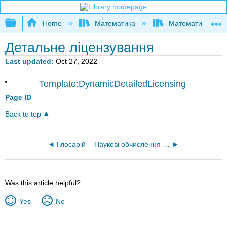
Expand/collapse global hierarchy
Home
Математика
Математична логі
Детальне ліцензування
Last updated
Oct 27, 2022
Template:DynamicDetailedLicensing
Page ID
Back to top
Глосарій
Наукові обчислення та моделювання
Was this article helpful?
Yes
No