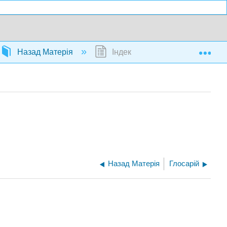
Exp
Назад Матерія
Індекс
Назад Матерія
Глосарій