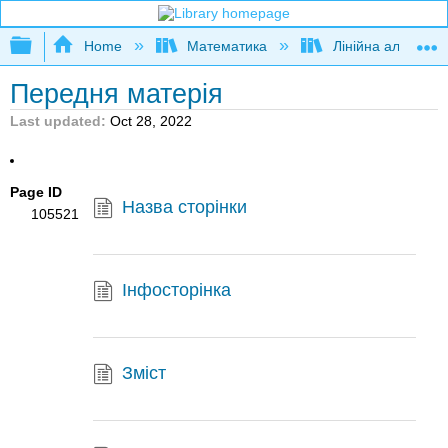
Expand/collapse global hierarchy
Home
Математика
Лінійна алгебра
Передня матерія
Last updated
Oct 28, 2022
Page ID
Назва сторінки
105521
Інфосторінка
Зміст