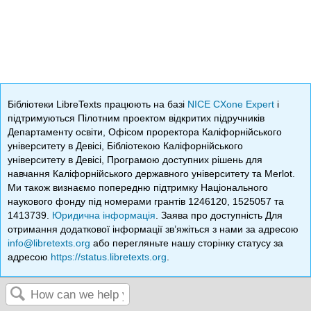
Бібліотеки LibreTexts працюють на базі
NICE CXone Expert
і
підтримуються Пілотним проектом відкритих підручників
Департаменту освіти, Офісом проректора Каліфорнійського
університету в Девісі, Бібліотекою Каліфорнійського
університету в Девісі, Програмою доступних рішень для
навчання Каліфорнійського державного університету та Merlot.
Ми також визнаємо попередню підтримку Національного
наукового фонду під номерами грантів 1246120, 1525057 та
1413739.
Юридична інформація
. Заява про доступність Для
отримання додаткової інформації зв’яжіться з нами за адресою
info@libretexts.org
або перегляньте нашу сторінку статусу за
адресою
https://status.libretexts.org
.