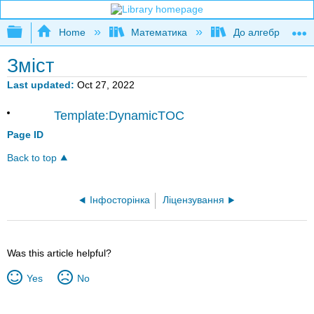
Expand/collapse global hierarchy
Home
Математика
До алгебри
Зміст
Last updated
Oct 27, 2022
Template:DynamicTOC
Page ID
Back to top
Інфосторінка
Ліцензування
Was this article helpful?
Yes
No