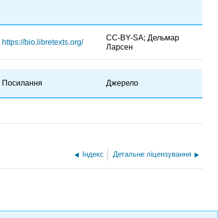
CC-BY-SA; Дельмар
https://bio.libretexts.org/
Ларсен
Посилання
Джерело
Індекс
Детальне ліцензування