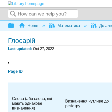
Search
Expand/collapse global hierarchy
Home
Математика
До алг
Глосарій
Last updated
Oct 27, 2022
Page ID
Слова (або слова, які
Визначення чутливе до
мають однакове
регістру
визначення)