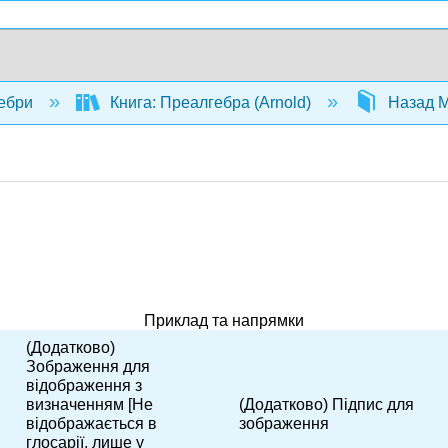
ебри
Книга: Преалгебра (Arnold)
Назад М
Приклад та напрямки
(Додатково)
Зображення для
відображення з
визначенням [Не
(Додатково) Підпис для
відображається в
зображення
глосарії, лише у