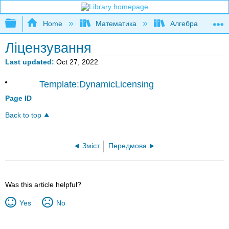
Expand/collapse global hierarchy
Home
Математика
Алгебра
Ліцензування
Last updated
Oct 27, 2022
Template:DynamicLicensing
Page ID
Back to top
Зміст
Передмова
Was this article helpful?
Yes
No