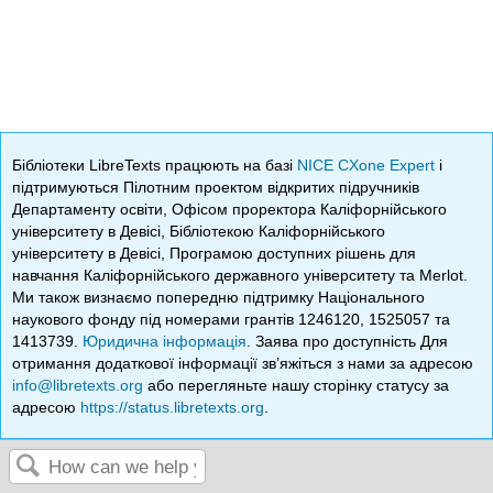
Бібліотеки LibreTexts працюють на базі
NICE CXone Expert
і
підтримуються Пілотним проектом відкритих підручників
Департаменту освіти, Офісом проректора Каліфорнійського
університету в Девісі, Бібліотекою Каліфорнійського
університету в Девісі, Програмою доступних рішень для
навчання Каліфорнійського державного університету та Merlot.
Ми також визнаємо попередню підтримку Національного
наукового фонду під номерами грантів 1246120, 1525057 та
1413739.
Юридична інформація
. Заява про доступність Для
отримання додаткової інформації зв’яжіться з нами за адресою
info@libretexts.org
або перегляньте нашу сторінку статусу за
адресою
https://status.libretexts.org
.