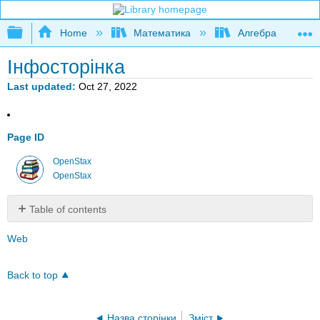
Expand/collapse global hierarchy
Home
Математика
Алгебра
Інфосторінка
Last updated
Oct 27, 2022
Page ID
OpenStax
OpenStax
Table of contents
No
headers
Web
Back to top
Назва сторінки
Зміст