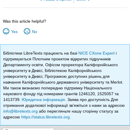
Was this article helpful?
Yes
No
Бібліотеки LibreTexts працюють на базі
NICE CXone Expert
і
підтримуються Пілотним проектом відкритих підручників
Департаменту освіти, Офісом проректора Каліфорнійського
університету в Девісі, Бібліотекою Каліфорнійського
університету в Девісі, Програмою доступних рішень для
навчання Каліфорнійського державного університету та Merlot.
Ми також визнаємо попередню підтримку Національного
наукового фонду під номерами грантів 1246120, 1525057 та
1413739.
Юридична інформація
. Заява про доступність Для
отримання додаткової інформації зв’яжіться з нами за адресою
info@libretexts.org
або перегляньте нашу сторінку статусу за
адресою
https://status.libretexts.org
.