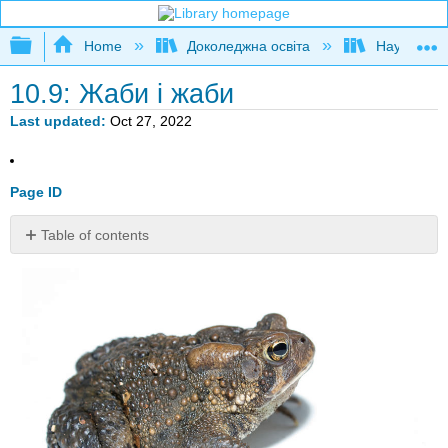
Expand/collapse global hierarchy
Home
Доколеджна освіта
Наука і тех
10.9: Жаби і жаби
Last updated
Oct 27, 2022
Page ID
Table of contents
Жаба
або
жаба?
Жаби
і
жаби
характеристика
жаб
Як