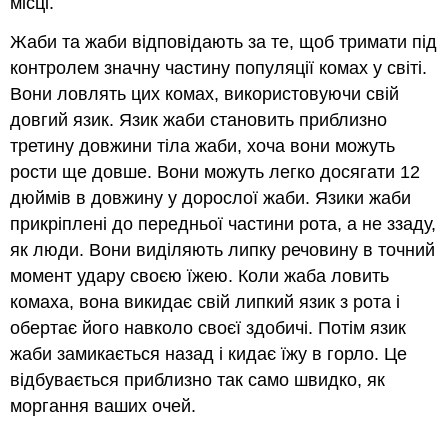
місці.
Жаби та жаби відповідають за те, щоб тримати під
контролем значну частину популяції комах у світі.
Вони ловлять цих комах, використовуючи свій
довгий язик. Язик жаби становить приблизно
третину довжини тіла жаби, хоча вони можуть
рости ще довше. Вони можуть легко досягати 12
дюймів в довжину у дорослої жаби. Язики жаби
прикріплені до передньої частини рота, а не ззаду,
як люди. Вони виділяють липку речовину в точний
момент удару своєю їжею. Коли жаба ловить
комаха, вона викидає свій липкий язик з рота і
обертає його навколо своєї здобичі. Потім язик
жаби замикається назад і кидає їжу в горло. Це
відбувається приблизно так само швидко, як
моргання ваших очей.