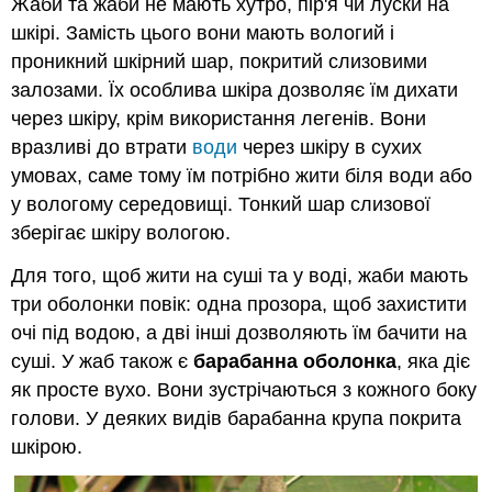
Жаби та жаби не мають хутро, пір'я чи луски на
шкірі. Замість цього вони мають вологий і
проникний шкірний шар, покритий слизовими
залозами. Їх особлива шкіра дозволяє їм дихати
через шкіру, крім використання легенів. Вони
вразливі до втрати
води
через шкіру в сухих
умовах, саме тому їм потрібно жити біля води або
у вологому середовищі. Тонкий шар слизової
зберігає шкіру вологою.
Для того, щоб жити на суші та у воді, жаби мають
три оболонки повік: одна прозора, щоб захистити
очі під водою, а дві інші дозволяють їм бачити на
суші. У жаб також є
барабанна оболонка
, яка діє
як просте вухо. Вони зустрічаються з кожного боку
голови. У деяких видів барабанна крупа покрита
шкірою.