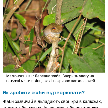
10.9.
1
Малюнок
: Деревна жаба. Зверніть увагу на
10.9.
1
потужні м'язи в кінцівках і покривах навколо очей.
Як зробити жаби відтворювати?
Жаби зазвичай відкладають свої ікри в калюжах,
ставках або озерах. Їх личинки, або
пуголовки
,