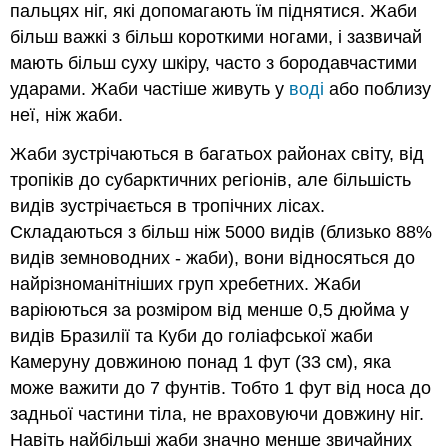
пальцях ніг, які допомагають їм піднятися. Жаби
більш важкі з більш короткими ногами, і зазвичай
мають більш суху шкіру, часто з бородавчастими
ударами. Жаби частіше живуть у
воді
або поблизу
неї, ніж жаби.
Жаби зустрічаються в багатьох районах світу, від
тропіків до субарктичних регіонів, але більшість
видів зустрічається в тропічних лісах.
Складаються з більш ніж 5000 видів (близько 88%
видів земноводних - жаби), вони відносяться до
найрізноманітніших груп хребетних. Жаби
варіюються за розміром від менше 0,5 дюйма у
видів Бразилії та Куби до голіафської жаби
Камеруну довжиною понад 1 фут (33 см), яка
може важити до 7 фунтів. Тобто 1 фут від носа до
задньої частини тіла, не враховуючи довжину ніг.
Навіть найбільші жаби значно менше звичайних