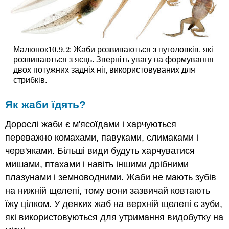
10.9.
2
Малюнок
: Жаби розвиваються з пуголовків, які
10.9.
2
розвиваються з яєць. Зверніть увагу на формування
двох потужних задніх ніг, використовуваних для
стрибків.
Як жаби їдять?
Дорослі жаби є м'ясоїдами і харчуються
переважно комахами, павуками, слимаками і
черв'яками. Більші види будуть харчуватися
мишами, птахами і навіть іншими дрібними
плазунами і земноводними. Жаби не мають зубів
на нижній щелепі, тому вони зазвичай ковтають
їжу цілком. У деяких жаб на верхній щелепі є зуби,
які використовуються для утримання видобутку на