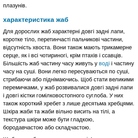
плазунів.
характеристика жаб
Для дорослих жаб характерні довгі задні лапи,
коротке тіло, перетинчасті пальчикові частини,
відсутність хвоста. Вони також мають трикамерне
серце, як і всі чотириногі, крім птахів і ссавців.
Більшість жаб частину часу живуть у
воді
і частину
часу на суші. Вони легко пересуваються по суші,
стрибаючи або піднімаючись. Щоб стати великими
перемичками, у жаб розвивалися довгі задні лапи
і довгі кістки гомілковостопного суглоба. У них
також короткий хребет з лише десятьма хребцями.
Шкіра жаби та жаби вільно висить на тілі, а
текстура шкіри може бути гладкою,
бородавчастою або складчастою.