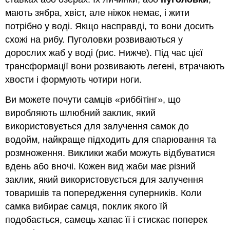
мають зябра, хвіст, але ніжок немає, і жити
потрібно у воді. Якщо насправді, то вони досить
схожі на рибу. Пуголовки розвиваються у
дорослих жаб у воді (рис. Нижче). Під час цієї
трансформації вони розвивають легені, втрачають
хвости і формують чотири ноги.
Ви можете почути самців «риббітінг», що
виробляють шлюбний заклик, який
використовується для залучення самок до
водойм, найкраще підходить для спарювання та
розмноження. Виклики жаби можуть відбуватися
вдень або вночі. Кожен вид жаби має різний
заклик, який використовується для залучення
товаришів та попередження суперників. Коли
самка вибирає самця, поклик якого їй
подобається, самець хапає її і стискає поперек