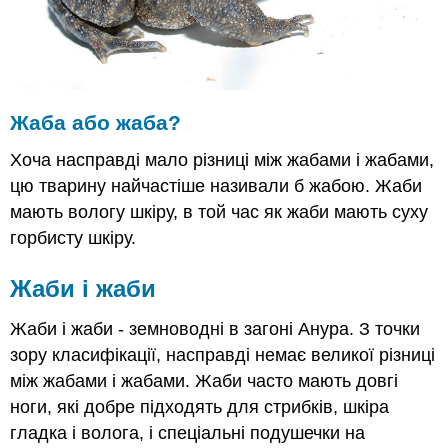
зробити
жаби
відтворювати?
Як
жаби
їдять?
Жаба або жаба?
Резюме
Хоча насправді мало різниці між жабами і жабами,
Дізнатися
більше
цю тварину найчастіше називали б жабою. Жаби
мають вологу шкіру, в той час як жаби мають суху
горбисту шкіру.
Жаби і жаби
Жаби і жаби - земноводні в загоні Анура. З точки
зору класифікації, насправді немає великої різниці
між жабами і жабами. Жаби часто мають довгі
ноги, які добре підходять для стрибків, шкіра
гладка і волога, і спеціальні подушечки на