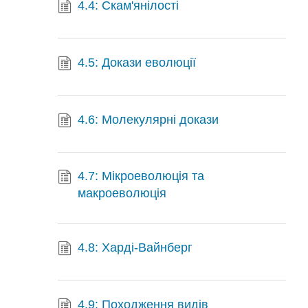
4.4: Скам'янілості
4.5: Докази еволюції
4.6: Молекулярні докази
4.7: Мікроеволюція та
макроеволюція
4.8: Харді-Вайнберг
4.9: Походження видів