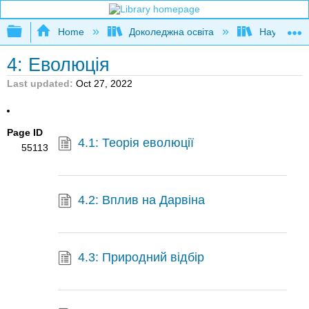
Expand/collapse global hierarchy
Home
Доколеджна освіта
Наука і тех
4: Еволюція
Last updated
Oct 27, 2022
Page ID
4.1: Теорія еволюції
55113
4.2: Вплив на Дарвіна
4.3: Природний відбір