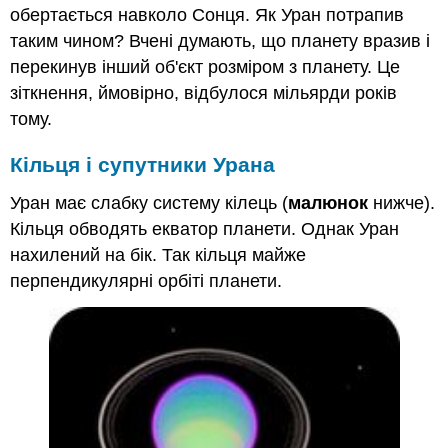
обертається навколо Сонця. Як Уран потрапив
таким чином? Вчені думають, що планету вразив і
перекинув інший об'єкт розміром з планету. Це
зіткнення, ймовірно, відбулося мільярди років
тому.
Кільця і супутники Урана
Уран має слабку систему кілець (
малюнок
нижче).
Кільця обводять екватор планети. Однак Уран
нахилений на бік. Так кільця майже
перпендикулярні орбіті планети.