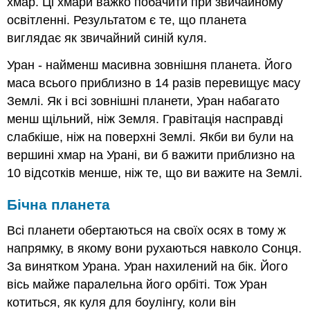
хмар. Ці хмари важко побачити при звичайному
освітленні. Результатом є те, що планета
виглядає як звичайний синій куля.
Уран - найменш масивна зовнішня планета. Його
маса всього приблизно в 14 разів перевищує масу
Землі. Як і всі зовнішні планети, Уран набагато
менш щільний, ніж Земля. Гравітація насправді
слабкіше, ніж на поверхні Землі. Якби ви були на
вершині хмар на Урані, ви б важити приблизно на
10 відсотків менше, ніж те, що ви важите на Землі.
Бічна планета
Всі планети обертаються на своїх осях в тому ж
напрямку, в якому вони рухаються навколо Сонця.
За винятком Урана. Уран нахилений на бік. Його
вісь майже паралельна його орбіті. Тож Уран
котиться, як куля для боулінгу, коли він