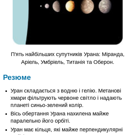
П'ять найбільших супутників Урана: Міранда,
Аріель, Умбріель, Титанія та Оберон.
Резюме
Уран складається з водню і гелію. Метанові
хмари фільтрують червоне світло і надають
планеті синьо-зелений колір.
Вісь обертання Урана нахилена майже
паралельно його орбіті.
Уран має кільця, які майже перпендикулярні