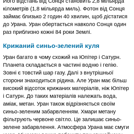
Його відстань від Сонця становить 2,8 мільярда
кілометрів (1,8 мільярда миль). Фотон від Сонця
займає близько 2 годин 40 хвилин, щоб дістатися
до Урана. Уран обертається навколо Сонця один
раз приблизно кожні 84 роки Землі.
Крижаний синьо-зелений куля
Уран багато в чому схожий на Юпітер і Сатурн.
Планета складається в частині водню і гелію.
Зовні є товстий шар газу. Далі з внутрішньої
сторони знаходиться рідина. Але Уран має більш
високий відсоток крижаних матеріалів, ніж Юпітер
і Сатурн. До таких матеріалів належать вода,
аміак, метан. Уран також відрізняється своїм
синьо-зеленим забарвленням. Хмари метану
фільтрують червоне світло. Це залишає синьо-
зелене забарвлення. Атмосфера Урана має смуги