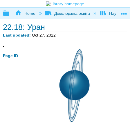
Expand/collapse global hierarchy
Home
Доколеджна освіта
Наука і тех
22.18: Уран
Last updated
Oct 27, 2022
Page ID