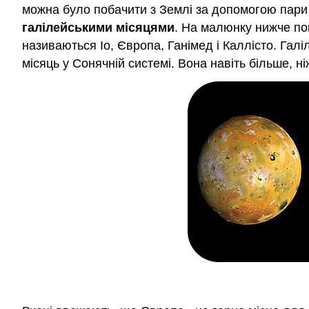
можна було побачити з Землі за допомогою пари б
галілейськими місяцями
. На малюнку нижче пок
називаються Іо, Європа, Ганімед і Каллісто. Галіл
місяць у Сонячній системі. Вона навіть більше, н