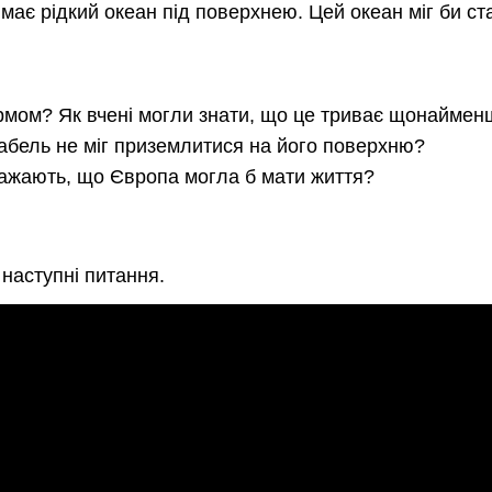
 має рідкий океан під поверхнею. Цей океан міг би ст
ом? Як вчені могли знати, що це триває щонайменш
абель не міг приземлитися на його поверхню?
важають, що Європа могла б мати життя?
наступні питання.