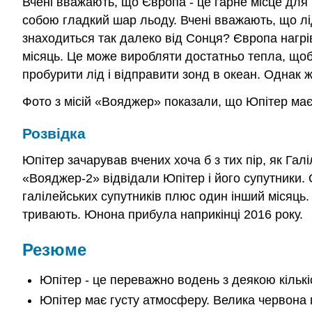
Вчені вважають, що Європа - це гарне місце для
собою гладкий шар льоду. Вчені вважають, що лід
знаходиться так далеко від Сонця? Європа нагрі
місяць. Це може виробляти достатньо тепла, щоб
пробурити лід і відправити зонд в океан. Однак ж
Фото з місій «Вояджер» показали, що Юпітер має 
Розвідка
Юпітер зачарував вчених хоча б з тих пір, як Гал
«Вояджер-2» відвідали Юпітер і його супутники. 
галілейських супутників плюс один інший місяць
тривають. Юнона прибула наприкінці 2016 року.
Резюме
Юпітер - це переважно водень з деякою кількі
Юпітер має густу атмосферу. Велика червона 