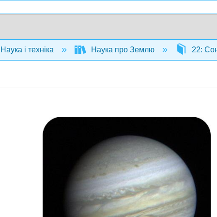
Наука і техніка
Наука про Землю
22: Со