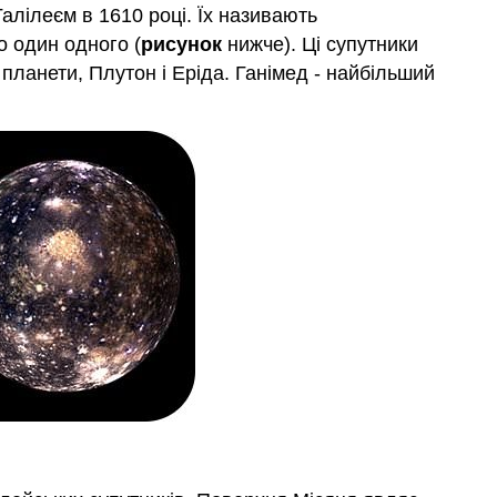
алілеєм в 1610 році. Їх називають
о один одного (
рисунок
нижче). Ці супутники
і планети, Плутон і Еріда. Ганімед - найбільший