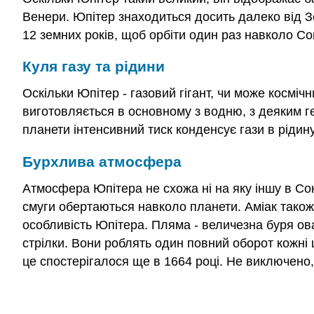
Венери. Юпітер знаходиться досить далеко від Зе
12 земних років, щоб орбіти один раз навколо Со
Куля газу та рідини
Оскільки Юпітер - газовий гігант, чи може косміч
виготовляється в основному з водню, з деяким ге
планети інтенсивний тиск конденсує гази в рідин
Бурхлива атмосфера
Атмосфера Юпітера не схожа ні на яку іншу в Соня
смуги обертаються навколо планети. Аміак також
особливість Юпітера. Пляма - величезна буря ов
стрілки. Вони роблять один повний оборот кожні
це спостерігалося ще в 1664 році. Не виключено,