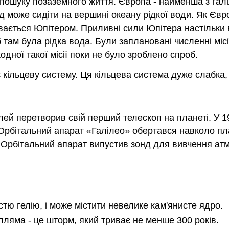
 пошуку позаземного життя. Європа - найменша з гал
 може сидіти на вершині океану рідкої води. Як Євр
вається Юпітером. Приливні сили Юпітера настільки 
 там була рідка вода. Були заплановані численні мі
одної такої місії поки не було зроблено спроб.
кільцеву систему. Ця кільцева система дуже слабка, т
ілей перетворив свій перший телескоп на планеті. У 1
Орбітальний апарат «Галілео» обертався навколо план
. Орбітальний апарат випустив зонд для вивчення атм
стю гелію, і може містити невелике кам'янисте ядро.
пляма - це шторм, який триває не менше 300 років.