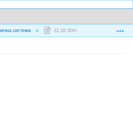
Exp
нячна система
22,16: Юпітер