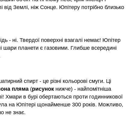
і від Землі, ніж Сонце. Юпітеру потрібно близько
дь - ні. Твердої поверхні взагалі немає! Юпітер
ні шари планети є газовими. Глибше всередині
.
тирний спирт - це різні кольорові смуги. Ці
вона пляма
(
рисунок
нижче) - найпомітніша
і! Хмари в бурі обертаються проти годинникової
була на Юпітері щонайменше 300 років. Можливо,
о не знає.