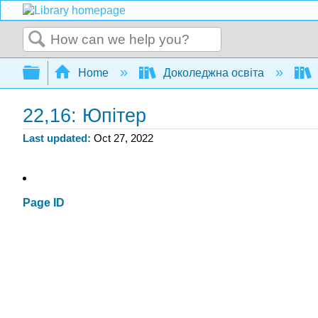
Search
Expand/collapse global hierarchy
Home
Доколеджна освіта
22,16: Юпітер
Last updated
Oct 27, 2022
Page ID