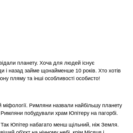
двідали планету. Хоча для людей існує
и і назад займе щонайменше 10 років. Хто хотів
ону пляму та інші особливості особисто!
ій міфології. Римляни назвали найбільшу планету
с. Римляни побудували храм Юпітеру на пагорбі.
. Так Юпітер набагато менш щільний, ніж Земля.
іший об'єкт на нічному небі, крім Місяця і