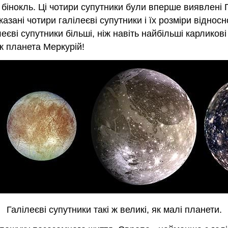
інокль. Ці чотири супутники були вперше виявлені Г
азані чотири галілеєві супутники і їх розміри відносн
еєві супутники більші, ніж навіть найбільші карликов
іж планета Меркурій!
Галілеєві супутники такі ж великі, як малі планети.