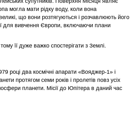
ілейських супутників. Поверхня Місяця являє
опа могла мати рідку воду, коли вона
великі, що вони розтягуються і розчавлюють його
сії для вивчення Європи, включаючи плани
ому її дуже важко спостерігати з Землі.
979 році два космічні апарати «Вояджер-1» і
ети протягом семи років і пролетів повз усіх
осфери планети. Місії до Юпітера в даний час