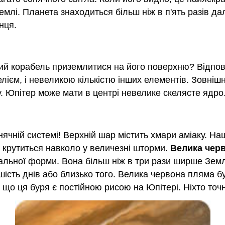
млі. Планета знаходиться більш ніж в п'ять разів дал
нця.
ний корабель приземлитися на його поверхню? Відпові
лієм, і невеликою кількістю інших елементів. Зовніш
у. Юпітер може мати в центрі невелике скелясте ядро
чній системі! Верхній шар містить хмари аміаку. Наша
 крутиться навколо у величезні шторми.
Велика чер
альної форми. Вона більш ніж в три рази ширше Земл
 шість днів або близько того. Велика червона пляма 
 що ця буря є постійною рисою на Юпітері. Ніхто точн