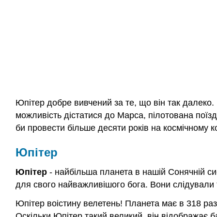
Юпітер добре вивчений за те, що він так далеко. 
можливість дістатися до Марса, пілотована поїз
би провести більше десяти років на космічному к
Юпітер
Юпітер
- найбільша планета в нашій Сонячній си
для свого найважливішого бога. Вони слідували т
Юпітер воістину велетень! Планета має в 318 раз
Оскільки Юпітер такий великий, він відображає ба