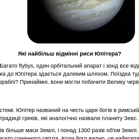
Які найбільш відмінні риси Юпітера?
Багато flybys, один орбітальний апарат і зонд все ві
дка до Юпітера здається далеким шляхом. Поїздка туд
ораблі? Принаймні, вони могли побачити Велику черв
стемі. Юпітер названий на честь царя богів в римськ
радиції греків, які аналогічно назвали планету Зев
ів більше маси Землі, і понад 1300 разів об'єм Землі
гато сонячного світла. Коли його видно, це найяскрав