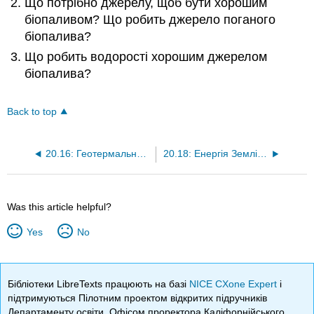
Що потрібно джерелу, щоб бути хорошим
біопаливом? Що робить джерело поганого
біопалива?
Що робить водорості хорошим джерелом
біопалива?
Back to top
20.16: Геотермальна енергія
20.18: Енергія Землі - виклик 3
Was this article helpful?
Yes
No
Бібліотеки LibreTexts працюють на базі
NICE CXone Expert
і
підтримуються Пілотним проектом відкритих підручників
Департаменту освіти, Офісом проректора Каліфорнійського