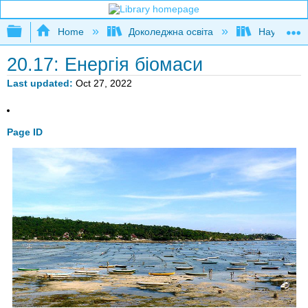
Expand/collapse global hierarchy
Home
Доколеджна освіта
Наука і тех
20.17: Енергія біомаси
Last updated
Oct 27, 2022
Page ID