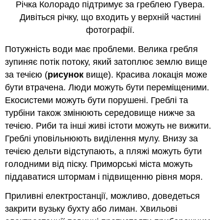
Річка Колорадо підтримує за греблею Гувера.
Дивіться річку, що входить у верхній частині
фотографії.
Потужність води має проблеми. Велика гребля
зупиняє потік потоку, який затоплює землю вище
за течією (
рисунок
вище). Красива локація може
бути втрачена. Люди можуть бути переміщеними.
Екосистеми можуть бути порушені. Греблі та
турбіни також змінюють середовище нижче за
течією. Риби та інші живі істоти можуть не вижити.
Греблі уповільнюють виділення мулу. Внизу за
течією дельти відступають, а пляжі можуть бути
голодними від піску. Приморські міста можуть
піддаватися штормам і підвищенню рівня моря.
Приливні електростанції, можливо, доведеться
закрити вузьку бухту або лиман. Хвильові