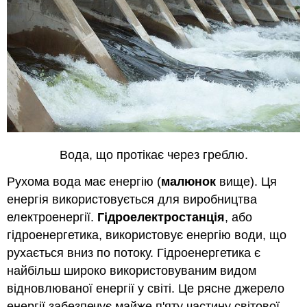
Вода, що протікає через греблю.
Рухома вода має енергію (
малюнок
вище). Ця
енергія використовується для виробництва
електроенергії.
Гідроелектростанція
, або
гідроенергетика, використовує енергію води, що
рухається вниз по потоку. Гідроенергетика є
найбільш широко використовуваним видом
відновлюваної енергії у світі. Це рясне джерело
енергії забезпечує майже п'яту частину світової