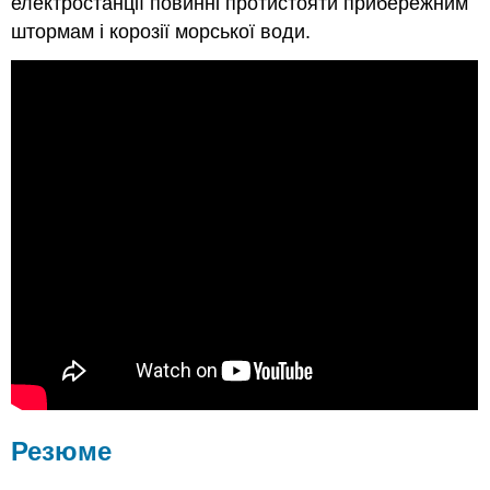
електростанції повинні протистояти прибережним
штормам і корозії морської води.
Резюме