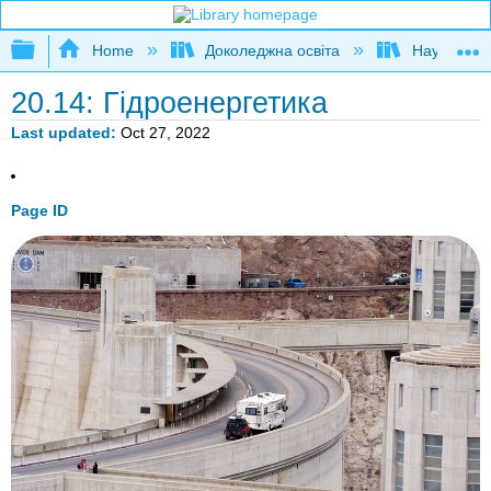
Expand/collapse global hierarchy
Home
Доколеджна освіта
Наука і тех
20.14: Гідроенергетика
Last updated
Oct 27, 2022
Page ID