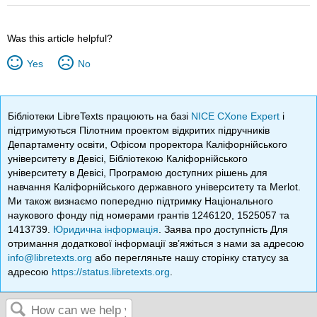
Was this article helpful?
Yes
No
Бібліотеки LibreTexts працюють на базі
NICE CXone Expert
і
підтримуються Пілотним проектом відкритих підручників
Департаменту освіти, Офісом проректора Каліфорнійського
університету в Девісі, Бібліотекою Каліфорнійського
університету в Девісі, Програмою доступних рішень для
навчання Каліфорнійського державного університету та Merlot.
Ми також визнаємо попередню підтримку Національного
наукового фонду під номерами грантів 1246120, 1525057 та
1413739.
Юридична інформація
. Заява про доступність Для
отримання додаткової інформації зв’яжіться з нами за адресою
info@libretexts.org
або перегляньте нашу сторінку статусу за
адресою
https://status.libretexts.org
.