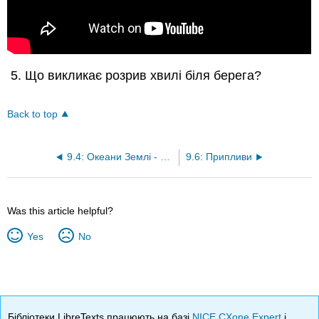
Що викликає розрив хвилі біля берега?
Back to top
9.4: Океани Землі - виклик 1
9.6: Припливи
Was this article helpful?
Yes
No
Бібліотеки LibreTexts працюють на базі
NICE CXone Expert
і