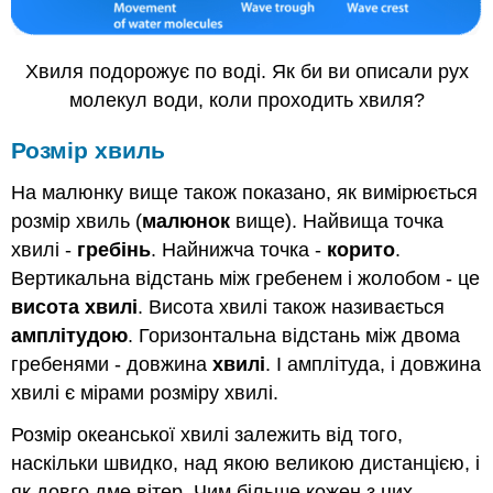
Хвиля подорожує по воді. Як би ви описали рух
молекул води, коли проходить хвиля?
Розмір хвиль
На малюнку вище також показано, як вимірюється
розмір хвиль (
малюнок
вище). Найвища точка
хвилі -
гребінь
. Найнижча точка -
корито
.
Вертикальна відстань між гребенем і жолобом - це
висота хвилі
. Висота хвилі також називається
амплітудою
. Горизонтальна відстань між двома
гребенями - довжина
хвилі
. І амплітуда, і довжина
хвилі є мірами розміру хвилі.
Розмір океанської хвилі залежить від того,
наскільки швидко, над якою великою дистанцією, і
як довго дме вітер. Чим більше кожен з цих