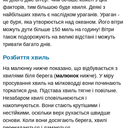
факторів, тим більшою буде хвиля. Деякі з
найбільших хвиль є наслідком ураганів. Ураган -
це буря, яка утворюється над океаном. Його вітри
можуть дути більше 150 миль на годину! Вітри
також подорожують на великі відстані і можуть
тривати багато днів.
Розбиття хвиль
На малюнку нижче показано, що відбувається з
хвилями біля берега (
малюнок
нижче). У міру
просування хвиль на мілководді вони починають
торкатися дна. Підстава хвиль тягне і повільне.
Незабаром хвилі сповільнюються і
накопичуються. Вони стають крутішими і
нестійкими, оскільки верх рухається швидше
основи. Коли вони досягають берега, хвилі
перекидаються і ламаються.