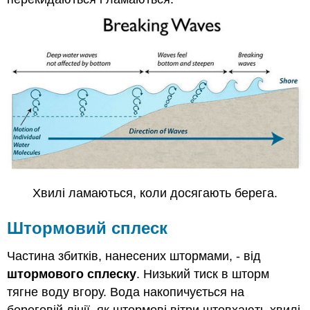
Хвилі ламаються, коли досягають берега.
Штормовий сплеск
Частина збитків, нанесених штормами, - від
штормового сплеску
. Низький тиск в шторм
тягне воду вгору. Вода накопичується на
береговій лінії, як штормові вітри штовхають хвилі