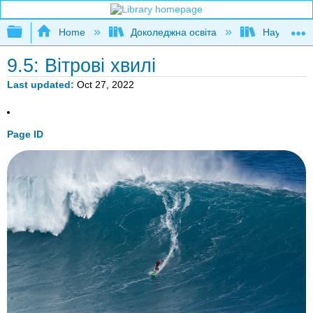
Expand/collapse global hierarchy
Home
Доколеджна освіта
Наука і тех
9.5: Вітрові хвилі
Last updated
Oct 27, 2022
Page ID