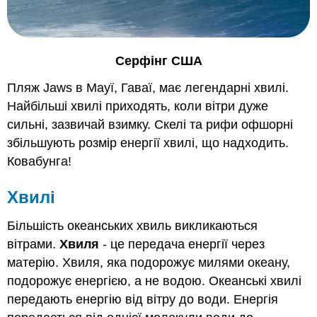
Серфінг США
Пляж Jaws в Мауї, Гаваї, має легендарні хвилі.
Найбільші хвилі приходять, коли вітри дуже
сильні, зазвичай взимку. Скелі та рифи офшорні
збільшують розмір енергії хвилі, що надходить.
Ковабунга!
Хвилі
Більшість океанських хвиль викликаються
вітрами.
Хвиля
- це передача енергії через
матерію. Хвиля, яка подорожує милями океану,
подорожує енергією, а не водою. Океанські хвилі
передають енергію від вітру до води. Енергія