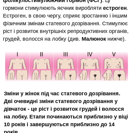
фолікулостимулюючий гормон (ФСГ)
. Ці
гормони стимулюють яєчник виробляти
естроген
.
Естроген, в свою чергу, сприяє зростанню і іншим
фізичним змінам статевого дозрівання. Стимулює
ріст і розвиток внутрішніх репродуктивних органів,
грудей, волосся на лобку (див.
Малюнок
нижче).
Зміни у жінок під час статевого дозрівання.
Дві очевидні зміни статевого дозрівання у
дівчаток - це ріст і розвиток грудей і волосся
на лобку. Етапи починаються приблизно у віці
10 років і завершуються приблизно до 14
років.