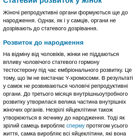
Статевий розвиток у жінок
Жіночі репродуктивні органи формуються ще до
народження. Однак, як і у самців, органи не
дозрівають до статевого дозрівання.
Розвиток до народження
На відміну від чоловіків, жінки не піддаються
впливу чоловічого статевого гормону
тестостерону під час ембріонального розвитку. Це
тому, що їм не вистачає Y-хромосоми. В результаті
у самок не розвиваються чоловічі репродуктивні
органи. До третього місяця внутрішньоутробного
розвитку утворилася велика частина внутрішніх
жіночих органів. Незрілі яйцеклітини також
утворюються в яєчнику до народження. Тоді як
зрілий самець виробляє
сперму
протягом усього
життя, самка виробляє всі яйцеклітини, які вона