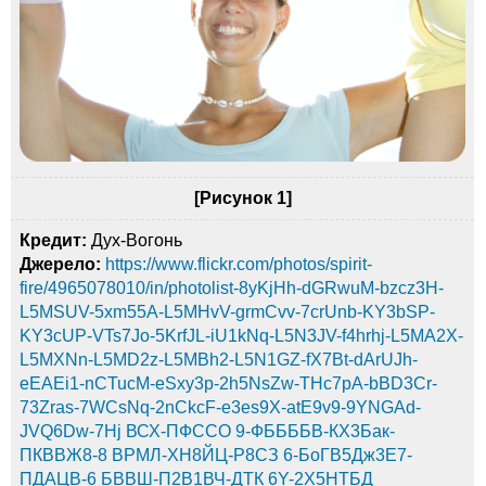
[Рисунок 1]
Кредит:
Дух-Вогонь
Джерело:
https://www.flickr.com/photos/spirit-
fire/4965078010/in/photolist-8yKjHh-dGRwuM-bzcz3H-
L5MSUV-5xm55A-L5MHvV-grmCvv-7crUnb-KY3bSP-
KY3cUP-VTs7Jo-5KrfJL-iU1kNq-L5N3JV-f4hrhj-L5MA2X-
L5MXNn-L5MD2z-L5MBh2-L5N1GZ-fX7Bt-dArUJh-
eEAEi1-nCTucM-eSxy3p-2h5NsZw-THc7pA-bBD3Cr-
73Zras-7WCsNq-2nCkcF-e3es9X-atE9v9-9YNGAd-
JVQ6Dw-7Hj ВСХ-ПФССО 9-ФББББВ-КХ3Бак-
ПКВВЖ8-8 ВРМЛ-ХН8ЙЦ-Р8СЗ 6-БоГВ5Дж3Е7-
ПДАЦВ-6 БВВШ-П2В1ВЧ-ДТК 6Y-2Х5НТБД