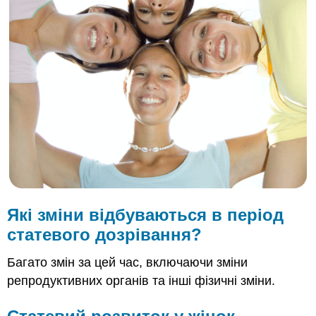
розвиток
у
жінок
Розвиток
до
народження
Зміни
статевого
дозрівання
Підлітковий
ріст
ривок
Менархе
Резюме
Які зміни відбуваються в період
Рецензія
статевого дозрівання?
Багато змін за цей час, включаючи зміни
репродуктивних органів та інші фізичні зміни.