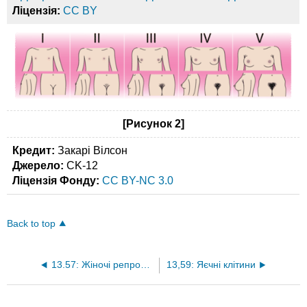
Ліцензія:
CC BY
[Рисунок 2]
Кредит:
Закарі Вілсон
Джерело:
CK-12
Ліцензія Фонду:
CC BY-NC 3.0
Back to top
13.57: Жіночі репродуктивні органи
13,59: Яєчні клітини