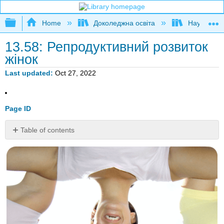
Expand/collapse global hierarchy
Home
Доколеджна освіта
Наука і тех
13.58: Репродуктивний розвиток
жінок
Last updated
Oct 27, 2022
Page ID
Table of contents
Які
зміни
відбуваються
в
період
статевого
дозрівання?
Статевий