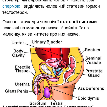
структур, які виробляють чоловічі гамети, звані
спермою
і виділяють чоловічий статевий гормон
тестостерон.
Основні структури чоловічої
статевої системи
показані на
малюнку
нижче. Знайдіть їх на
малюнку, як ви читаєте про них нижче.
Чоловічі репродуктивні структури. Органи чоловічої