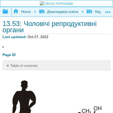
Expand/collapse global hierarchy
Home
Доколеджна освіта
Наука і тех
13.53: Чоловічі репродуктивні
органи
Last updated
Oct 27, 2022
Page ID
Table of contents
Чи
вважаєте
ви,
що
чоловічі
репродуктивні
структури
мають
довжину