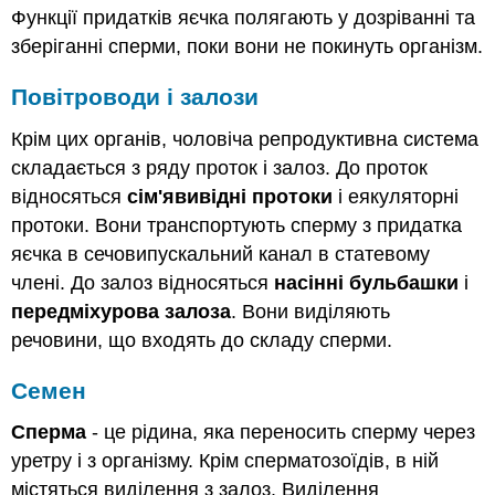
Функції придатків яєчка полягають у дозріванні та
зберіганні сперми, поки вони не покинуть організм.
Повітроводи і залози
Крім цих органів, чоловіча репродуктивна система
складається з ряду проток і залоз. До проток
відносяться
сім'явивідні протоки
і еякуляторні
протоки. Вони транспортують сперму з придатка
яєчка в сечовипускальний канал в статевому
члені. До залоз відносяться
насінні бульбашки
і
передміхурова залоза
. Вони виділяють
речовини, що входять до складу сперми.
Семен
Сперма
- це рідина, яка переносить сперму через
уретру і з організму. Крім сперматозоїдів, в ній
містяться виділення з залоз. Виділення