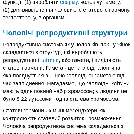
функції: (1) виробляти
сперму
, чоловічу гамету, і
(2) для вивільнення чоловічого статевого гормону,
тестостерону, в організм.
Чоловічі репродуктивні структури
Репродуктивна система як у чоловіків, так і у жінок
складається з структур, які виробляють
репродуктивні
клітини
, або гамети, і виділяють
статеві гормони. Гамета - це гаплоїдна клітина,
яка поєднується з іншою гаплоїдної гаметою під
час запліднення. Нагадаємо, що гаплоїдні клітини
мають один повний набір хромосом; у людини це
було б 22 аутосоми і одна статева хромосома.
Статеві гормони - хімічні месенджери, які
контролюють статевий розвиток і розмноження.
Чоловіча репродуктивна система складається з