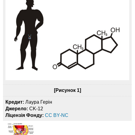
[Рисунок 1]
Кредит:
Лаура Герін
Джерело:
CK-12
Ліцензія Фонду:
CC BY-NC