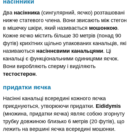
насінники
Два
насінника
(сингулярний, яєчко) розташовані
нижче статевого члена. Вони звисають між стегон
в мішечку шкіри, який називається
мошонкою
.
Кожне яєчко містить більше 30 метрів (понад 90
футів) крихітних щільно упакованих канальців, які
називаються
насіннєвими канальцями
. Ці
канальці є функціональними одиницями яєчок.
Вони виробляють сперму і виділяють
тестостерон
.
придатки яєчка
Насінні канальці всередині кожного яєчка
приєднуються, утворюючи придатки.
Eididymis
(множина, придатки яєчка) являє собою згорнуту
трубку довжиною близько 6 метрів (20 футів), що
лежить на вершині яєчка всередині мошонки.