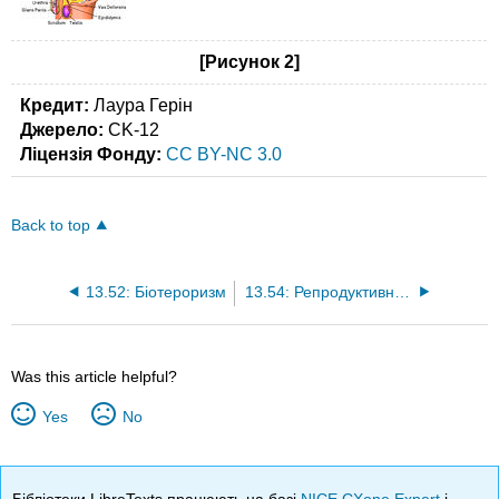
[Рисунок 2]
Кредит:
Лаура Герін
Джерело:
CK-12
Ліцензія Фонду:
CC BY-NC 3.0
Back to top
13.52: Біотероризм
13.54: Репродуктивний розвиток чоловіків
Was this article helpful?
Yes
No
Бібліотеки LibreTexts працюють на базі
NICE CXone Expert
і