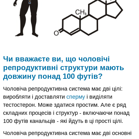
понад
100
футів?
Чоловічі
репродуктивні
структури
Пеніс
насінники
Чи вважаєте ви, що чоловічі
придатки
репродуктивні структури мають
яєчка
довжину понад 100 футів?
Повітроводи
і
залози
Чоловіча репродуктивна система має дві цілі:
Семен
виробляти і доставляти
сперму
і виділяти
Резюме
тестостерон. Може здатися простим. Але є ряд
Рецензія
складних процесів і структур - включаючи понад
100 футів канальців - які йдуть в ці прості цілі.
Чоловіча репродуктивна система має дві основні