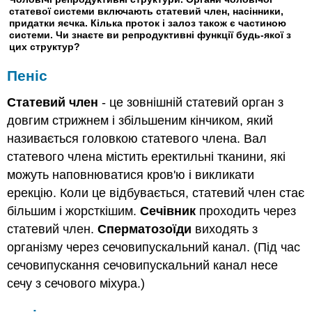
статевої системи включають статевий член, насінники,
придатки яєчка. Кілька проток і залоз також є частиною
системи. Чи знаєте ви репродуктивні функції будь-якої з
цих структур?
Пеніс
Статевий член
- це зовнішній статевий орган з
довгим стрижнем і збільшеним кінчиком, який
називається головкою статевого члена. Вал
статевого члена містить еректильні тканини, які
можуть наповнюватися кров'ю і викликати
ерекцію. Коли це відбувається, статевий член стає
більшим і жорсткішим.
Сечівник
проходить через
статевий член.
Сперматозоїди
виходять з
організму через сечовипускальний канал. (Під час
сечовипускання сечовипускальний канал несе
сечу з сечового міхура.)